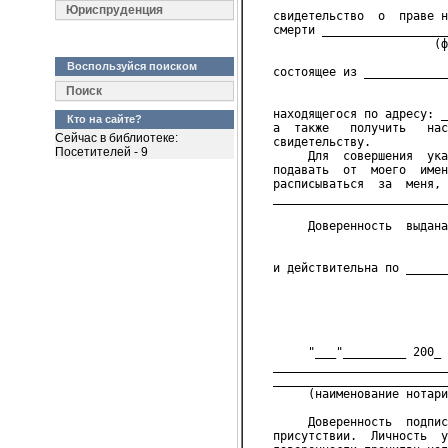
Юриспруденция
   свидетельство  о  праве н
   смерти __________________
                          (ф
Воспользуйся поиском
   состоящее из ____________
                            
Поиск
   находящегося по адресу: _
Кто на сайте?
   а  также   получить   нас
Сейчас в библиотеке:
   свидетельству.
Посетителей - 9
        Для  совершения  ука
   подавать  от  моего  имен
   расписываться  за  меня, 
   _________________________
        Доверенность  выдана
                            
   и действительна по ______
                            
                            
                            
        "___"_________ 200_ 
   _________________________
   _________________________
        (наименование нотари
        Доверенность  подпис
   присутствии.  Личность  у