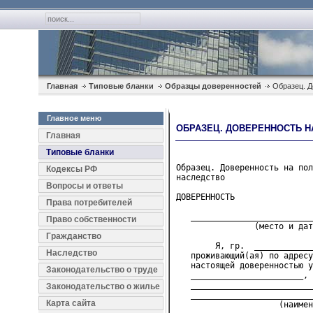
Главная
Типовые бланки
Образцы доверенностей
Образец. Д
Главное меню
ОБРАЗЕЦ. ДОВЕРЕННОСТЬ Н
Главная
Типовые бланки
Образец. Доверенность на пол
Кодексы РФ
наследство
Вопросы и ответы
ДОВЕРЕННОСТЬ

Права потребителей
   _________________________
Право собственности
                (место и дат
Гражданство
        Я, гр.  ____________
Наследство
   проживающий(ая) по адресу
   настоящей доверенностью у
Законодательство о труде
   _______________________, 
   _________________________
Законодательство о жилье
   _________________________
Карта сайта
                     (наимен