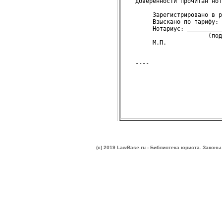
   доверенности прочитан нот
        Зарегистрировано в р
        Взыскано по тарифу: 
        Нотариус: __________
                        (под
        М.П.
(c) 2019 LawBase.ru - Библиотека юриста. Зако