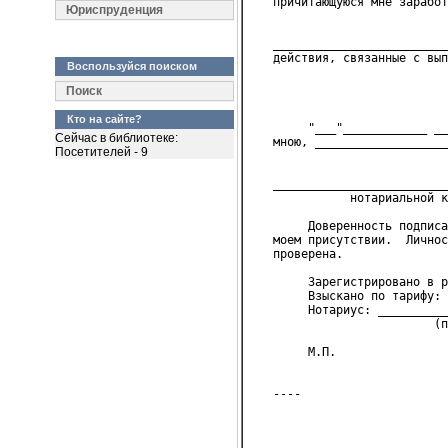
   причитающуюся мне заработ
Юриспруденция
                            
   _________________________
   действия, связанные с вып
Воспользуйся поиском
                           
Поиск
                            
Кто на сайте?
        "___"____________ __
Сейчас в библиотеке:
   мною, ___________________
Посетителей - 9
                            
   _________________________
              нотариальной к
        Доверенность подписа
   моем присутствии.  Личнос
   проверена.
        Зарегистрировано в р
        Взыскано по тарифу: 
        Нотариус: __________
                          (п
        М.П.