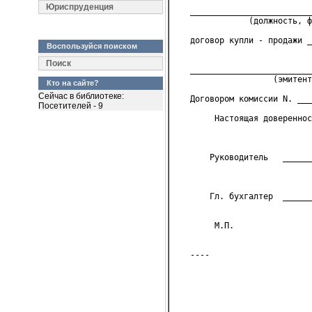
Юриспруденция
   _________________________
               (должность, ф
   договор купли - продажи _
Воспользуйся поиском
                            
Поиск
   _________________________
                    (эмитент
Кто на сайте?
Сейчас в библиотеке:
   Договором комиссии N. ___
Посетителей - 9
        Настоящая довереннос
       Руководитель   ______
                            
       Гл. бухгалтер  ______
                            
        М.П.