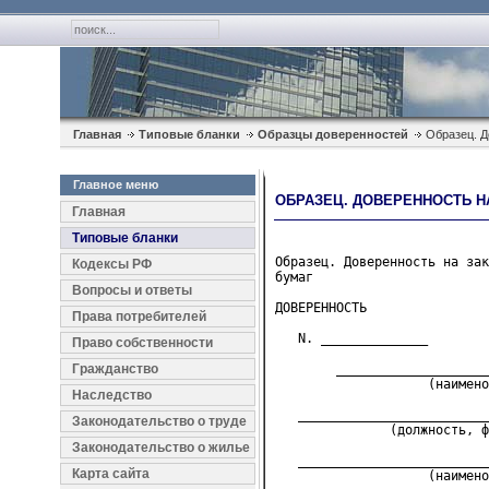
Главная
Типовые бланки
Образцы доверенностей
Образец. Д
Главное меню
ОБРАЗЕЦ. ДОВЕРЕННОСТЬ Н
Главная
Типовые бланки
Образец. Доверенность на зак
Кодексы РФ
бумаг
Вопросы и ответы
ДОВЕРЕННОСТЬ

Права потребителей
   N. ______________        
Право собственности
Гражданство
        ____________________
                    (наимено
Наследство
   _________________________
Законодательство о труде
               (должность, ф
Законодательство о жилье
   _________________________
Карта сайта
                    (наимено