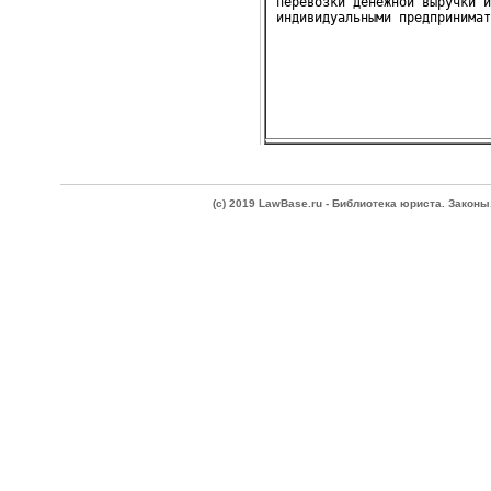
перевозки денежной выручки и
(c) 2019 LawBase.ru - Библиотека юриста. Зако