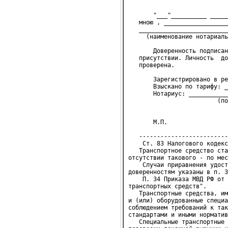
                            
       "___"__________ _____
   мною , __________________
   _________________________
     (наименование нотариаль
       Доверенность подписан
   присутствии. Личность  до
   проверена.
       Зарегистрировано в ре
       Взыскано по тарифу: _
       Нотариус: ___________
                         (по
       М.П.
   -------------------------
    Cт. 83 Налогового кодекс
   Транспортное средство ста
отсутствии такового - по мес
    Случаи приравнения удост
доверенностям указаны в п. 3
    П. 34 Приказа МВД РФ от 
транспортных средств".

   Транспортные средства, им
и (или) оборудованные специа
соблюдением требований к так
стандартами и иными норматив
   Специальные транспортные 