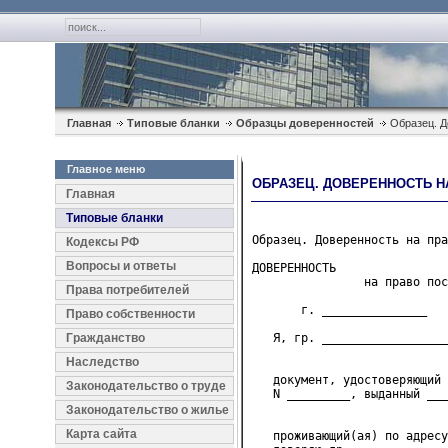
Главная
Типовые бланки
Образцы доверенностей
Образец. До
Главное меню
ОБРАЗЕЦ. ДОВЕРЕННОСТЬ НА
Главная
Типовые бланки
Образец. Доверенность на пра
Кодексы РФ
Вопросы и ответы
ДОВЕРЕННОСТЬ
                на право пос
Права потребителей
       г. _______________   
Право собственности
Гражданство
   Я, гр. __________________
                            
Наследство
   документ, удостоверяющий 
Законодательство о труде
   N _________, выданный ___
                            
Законодательство о жилье
Карта сайта
   проживающий(ая) по адресу