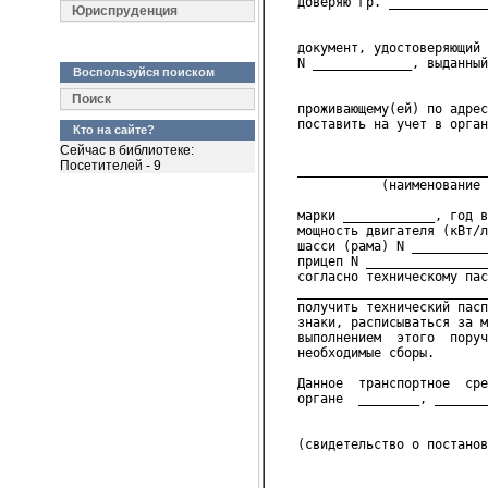
   доверяю гр. _____________
Юриспруденция
                            
   документ, удостоверяющий 
   N _____________, выданный
Воспользуйся поиском
                            
Поиск
   проживающему(ей) по адрес
   поставить на учет в орган
Кто на сайте?
                            
Сейчас в библиотеке:
Посетителей - 9
   _________________________
              (наименование 
   марки ____________, год в
   мощность двигателя (кВт/л
   шасси (рама) N __________
   прицеп N ________________
   согласно техническому пас
   _________________________
   получить технический пасп
   знаки, расписываться за м
   выполнением  этого  поруч
   необходимые сборы.
   Данное  транспортное  сре
   органе  ________, _______
                            
   (свидетельство о постано
                            