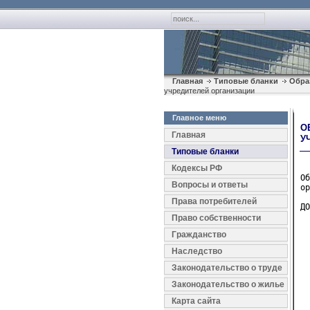
Главная
Типовые бланки
Обра
учредителей организации
Главное меню
О
Главная
У
Типовые бланки
Кодексы РФ
Об
Вопросы и ответы
ор
Права потребителей
ДО
Право собственности
  
Гражданство
  
Наследство
  
  
Законодательство о труде
  
Законодательство о жилье
  
Карта сайта
  