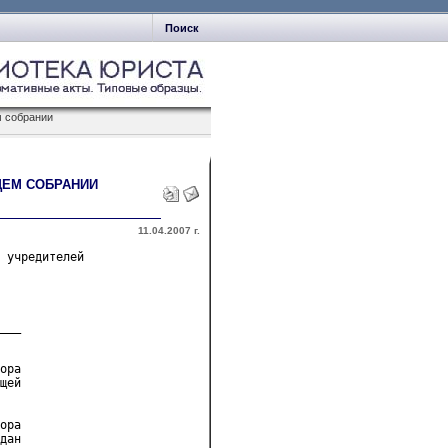
Поиск
м собрании
ЩЕМ СОБРАНИИ
11.04.2007 г.
 учредителей 

___
ора
щей
ора
дан