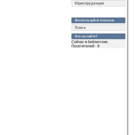
  
Юриспруденция
  
  
  
  
Воспользуйся поиском
  
Поиск
  
Кто на сайте?
  
Сейчас в библиотеке:
  
Посетителей - 9
 
  
  
  
  
  
  
  
  
  
  