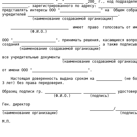
 ________________________ "__"_________ _200_ г., код подразделе
 ____________, зарегистрированного по адресу: __________________
 представлять интересы ООО "___________________" на  Общем собра
 учредителей __________________________________________.
               (наименование создаваемой организации)
     ___________________________  имеет  право  голосовать от им
              (Ф.И.О.)
 ООО "____________________", принимать решения, касающиеся вопро
 создания ____________________________________, а также подписыв
          (наименование создаваемой организации)
 все учредительные документы ___________________________________
                             (наименование создаваемой организац
 от имени ООО "__________________________".
     Настоящая доверенность выдана сроком на ____________ (не бо
 3 лет) без права передоверия.
 Образец подписи гр. _________________ _______________ удостовер
                         (Ф.И.О.)         (подпись)
 Ген. директор
 __________________________               ___________/__________
 (наименование организации)                             (подпись