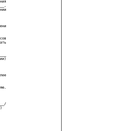
ния
__,
нии
ени
сов
ать
___
ии)
лее
яю.
__/
)