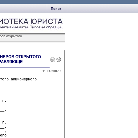
Поиск
ров открытого
ОНЕРОВ ОТКРЫТОГО
ПРАВЛЯЮЩЕ
11.04.2007 г.
того акционерного 

 г.
__,
 г.
__,
__,
ого