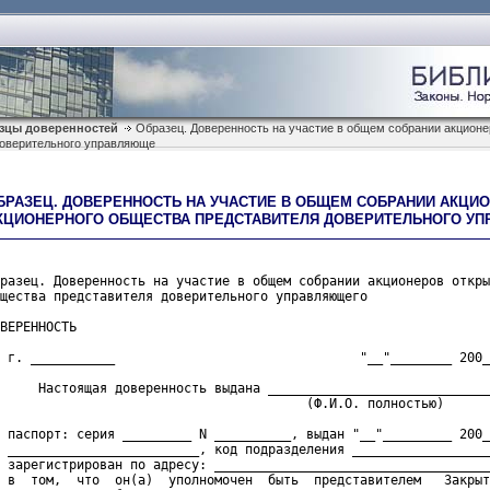
зцы доверенностей
Образец. Доверенность на участие в общем собрании акционе
доверительного управляюще
БРАЗЕЦ. ДОВЕРЕННОСТЬ НА УЧАСТИЕ В ОБЩЕМ СОБРАНИИ АКЦИ
КЦИОНЕРНОГО ОБЩЕСТВА ПРЕДСТАВИТЕЛЯ ДОВЕРИТЕЛЬНОГО У
разец. Доверенность на участие в общем собрании акционеров откры
щества представителя доверительного управляющего
ВЕРЕННОСТЬ

 г. ___________                                "__"________ 200_
     Настоящая доверенность выдана _____________________________
                                        (Ф.И.О. полностью)
 паспорт: серия _________ N __________, выдан "__"_________ 200_
 _________________________, код подразделения __________________
 зарегистрирован по адресу: ____________________________________
 в  том,  что  он(а)  уполномочен  быть  представителем   Закрыт