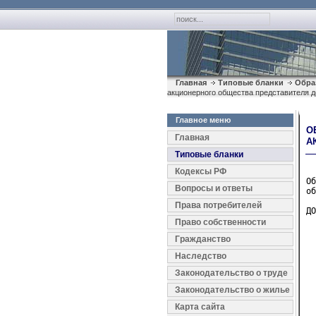
Главная
Типовые бланки
Обра
акционерного общества представителя 
Главное меню
О
Главная
А
Типовые бланки
Кодексы РФ
Об
Вопросы и ответы
об
Права потребителей
ДО
Право собственности
  
Гражданство
  
Наследство
  
Законодательство о труде
  
Законодательство о жилье
  
  
Карта сайта
  