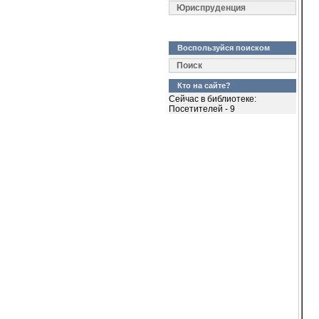
  
Юриспруденция
  
  
  
  
Воспользуйся поиском
  
  
Поиск
  
Кто на сайте?
  
Сейчас в библиотеке:
  
Посетителей - 9
  
  
  
  
  
  
  
  
  
  
  
  
  
  
  