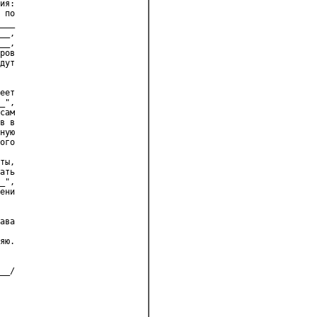
ия:
 по
___
__,
__,
ров
дут
еет
_",
сам
в в
ную
ого
ты,
ать
_",
ени
ава
яю.
__/