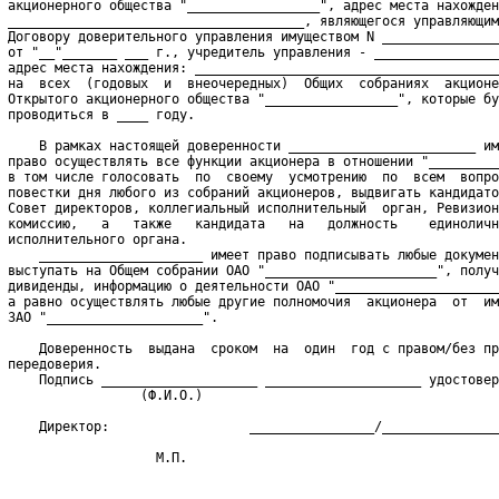
 акционерного общества "_________________", адрес места нахожден
 ______________________________________, являющегося управляющим
 Договору доверительного управления имуществом N _______________
 от "__"_______ ___ г., учредитель управления - ________________
 адрес места нахождения: _______________________________________
 на  всех  (годовых  и  внеочередных)  Общих  собраниях  акционе
 Открытого акционерного общества "_________________", которые бу
 проводиться в ____ году.
     В рамках настоящей доверенности ________________________ им
 право осуществлять все функции акционера в отношении "_________
 в том числе голосовать  по  своему  усмотрению  по  всем  вопро
 повестки дня любого из собраний акционеров, выдвигать кандидато
 Совет директоров, коллегиальный исполнительный  орган, Ревизион
 комиссию,   а   также   кандидата   на   должность    единоличн
 исполнительного органа.
     _____________________ имеет право подписывать любые докумен
 выступать на Общем собрании ОАО "______________________", получ
 дивиденды, информацию о деятельности ОАО "_____________________
 а равно осуществлять любые другие полномочия  акционера  от  им
 ЗАО "____________________".
     Доверенность  выдана  сроком  на  один  год с правом/без пр
 передоверия.
     Подпись ____________________ ____________________ удостовер
                  (Ф.И.О.)
     Директор:                  ________________/_______________