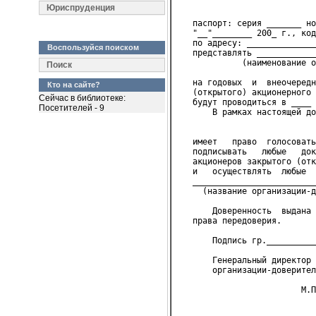
                            
Юриспруденция
   паспорт: серия _______ но
   "__"________ 200_ г., код
   по адресу: ______________
Воспользуйся поиском
   представлять ____________
             (наименование о
Поиск
   на годовых  и  внеочередн
Кто на сайте?
   (открытого) акционерного 
Сейчас в библиотеке:
   будут проводиться в ____ 
Посетителей - 9
       В рамках настоящей до
                            
   имеет   право  голосовать
   подписывать   любые   док
   акционеров закрытого (отк
   и   осуществлять  любые  
   _________________________
     (название организации-д
       Доверенность  выдана 
   права передоверия.
       Подпись гр.__________
       Генеральный директор
       организации-доверител