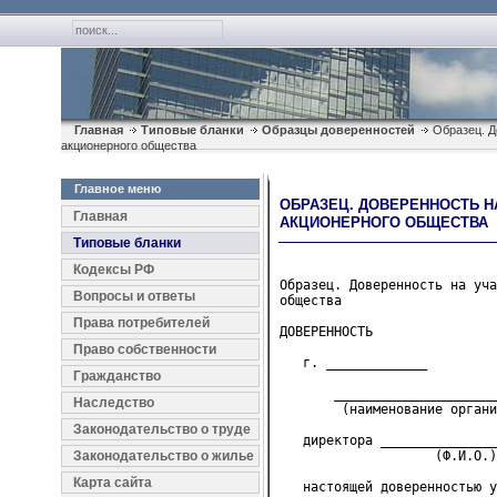
Главная
Типовые бланки
Образцы доверенностей
Образец. Д
акционерного общества
Главное меню
ОБРАЗЕЦ. ДОВЕРЕННОСТЬ Н
Главная
АКЦИОНЕРНОГО ОБЩЕСТВА
Типовые бланки
Кодексы РФ
Образец. Доверенность на уча
Вопросы и ответы
общества
Права потребителей
ДОВЕРЕННОСТЬ

Право собственности
   г. _____________         
Гражданство
       _____________________
Наследство
        (наименование органи
Законодательство о труде
   директора _______________
Законодательство о жилье
                    (Ф.И.О.)
Карта сайта
   настоящей доверенностью у