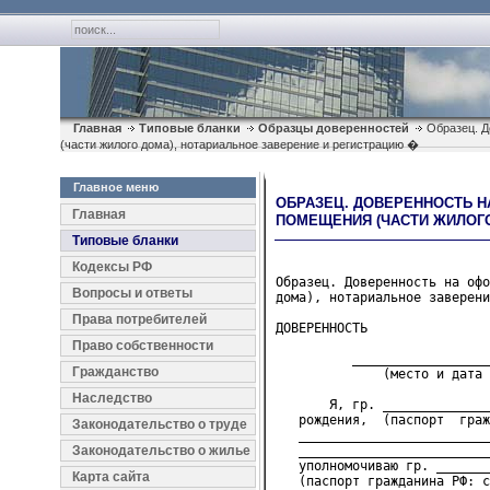
Главная
Типовые бланки
Образцы доверенностей
Образец. Д
(части жилого дома), нотариальное заверение и регистрацию �
Главное меню
ОБРАЗЕЦ. ДОВЕРЕННОСТЬ 
Главная
ПОМЕЩЕНИЯ (ЧАСТИ ЖИЛОГО
Типовые бланки
Кодексы РФ
Образец. Доверенность на офо
Вопросы и ответы
дома), нотариальное заверени
Права потребителей
ДОВЕРЕННОСТЬ

Право собственности
          __________________
Гражданство
              (место и дата 
Наследство
       Я, гр. ______________
   рождения,  (паспорт  граж
Законодательство о труде
   _________________________
Законодательство о жилье
   _________________________
   уполномочиваю гр. _______
Карта сайта
   (паспорт гражданина РФ: с