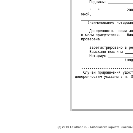
       Подпись: ____________
       "___"___________ _200
   мной, ___________________
   _________________________
      (наименование нотариал
       Доверенность прочитан
   в моем присутствии.   Лич
   проверена.
       Зарегистрировано в ре
       Взыскано пошлины ____
       Нотариус ____________
                        (под
   -------------------------
    Случаи приравнения удост
(c) 2019 LawBase.ru - Библиотека юриста. Зако