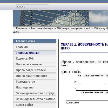
Главная
Типовые бланки
Образцы доверенностей
Образец. Д
депо
Главное меню
ОБРАЗЕЦ. ДОВЕРЕННОСТЬ Н
Главная
ДЕПО
Типовые бланки
Кодексы РФ
Образец. Доверенность на сов
Вопросы и ответы
депо
Права потребителей
ДОВЕРЕННОСТЬ

          на совершение от и
Право собственности
Гражданство
        г. _______________  
Наследство
        "___________________
            (наименование Де
Законодательство о труде
Законодательство о жилье
   _________________________
   доверяет ________________
Карта сайта
                            