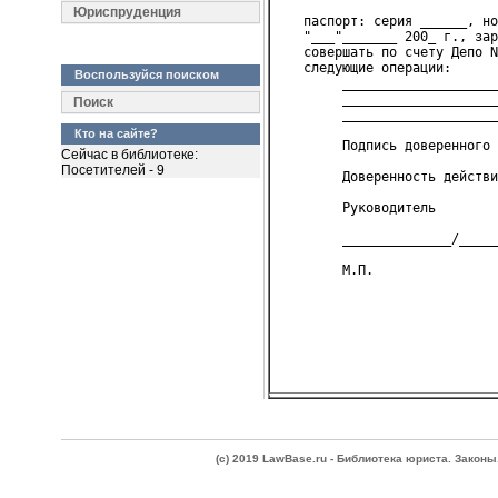
Юриспруденция
   паспорт: серия ______, но
   "___"_______ 200_ г., зар
   совершать по счету Депо N
   следующие операции:
Воспользуйся поиском
        ____________________
        ____________________
Поиск
        ____________________
Кто на сайте?
        Подпись доверенного 
Сейчас в библиотеке:
Посетителей - 9
        Доверенность действи
        Руководитель
        ______________/_____
(c) 2019 LawBase.ru - Библиотека юриста. Зако