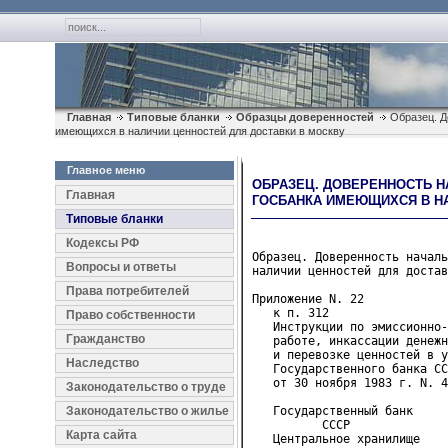
Главная
Типовые бланки
Образцы доверенностей
Образец. Д
имеющихся в наличии ценностей для доставки в москву
Главное меню
ОБРАЗЕЦ. ДОВЕРЕННОСТЬ Н
Главная
ГОСБАНКА ИМЕЮЩИХСЯ В НА
Типовые бланки
Кодексы РФ
Образец. Доверенность началь
Вопросы и ответы
наличии ценностей для достав
Права потребителей
Приложение N. 22

   к п. 312
Право собственности
   Инструкции по эмиссионно-
Гражданство
   работе, инкассации денежн
   и перевозке ценностей в у
Наследство
   Государственного банка СС
   от 30 ноября 1983 г. N. 4
Законодательство о труде
Законодательство о жилье
   Государственный банк     
          СССР              
Карта сайта
   Центральное хранилище    