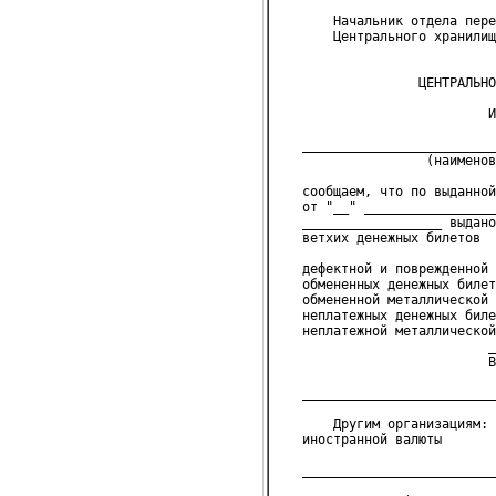
       Начальник отдела пере
       Центрального хранилищ
                  ЦЕНТРАЛЬНО
                           И
   _________________________
                   (наименов
   сообщаем, что по выданной
   от "__" _________________
   __________________ выдано
   ветхих денежных билетов  
                            
   дефектной и поврежденной 
   обмененных денежных билет
   обмененной металлической 
   неплатежных денежных биле
   неплатежной металлической
                           _
                           В
                            
   _________________________
                            
       Другим организациям:
   иностранной валюты       
                            
   _________________________
                            