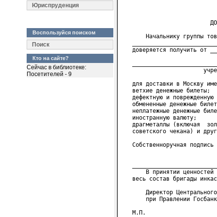
                            
Юриспруденция
                            
                          ДО
Воспользуйся поиском
       Начальнику группы тов
   _________________________
Поиск
   доверяется получить от __
                            
Кто на сайте?
   _________________________
Сейчас в библиотеке:
                        учре
Посетителей - 9
   для доставки в Москву име
   ветхие денежные билеты;
   дефектную и поврежденную 
   обмененные денежные билет
   неплатежные денежные биле
   иностранную валюту;
   драгметаллы (включая  зол
   советского чекана) и друг
   Собственноручная подпись 
                            
   _________________________
       В принятии ценностей 
   весь состав бригады инкас
       Директор Центрального
       при Правлении Госбанк
   М.П.