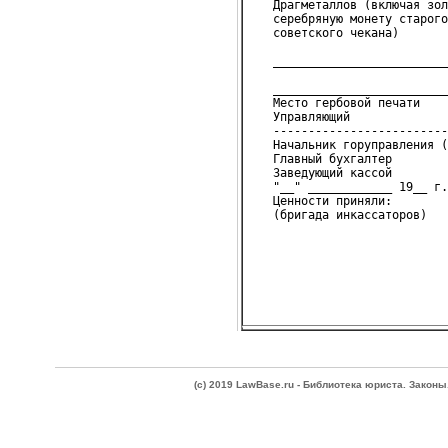
   Драгметаллов (включая зол
   серебряную монету старого
   советского чекана)       
                            
   _________________________
                            
   _________________________
   Место гербовой печати
   Управляющий
   -------------------------
   Начальник горуправления (
   Главный бухгалтер        
   Заведующий кассой        
   "__" ____________ 19__ г.
   Ценности приняли:
(c) 2019 LawBase.ru - Библиотека юриста. Зако