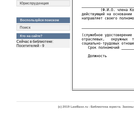
Юриспруденция
   _________________________
            (Ф.И.О. члена Ко
   действующий на основании 
   направляет своего полномо
Воспользуйся поиском
                            
   _________________________
Поиск
                            
   (служебное удостоверение 
Кто на сайте?
   отраслевых,   окружных  т
Сейчас в библиотеке:
   социально-трудовых отноше
Посетителей - 9
      Срок полномочий ______
(c) 2019 LawBase.ru - Библиотека юриста. Зако