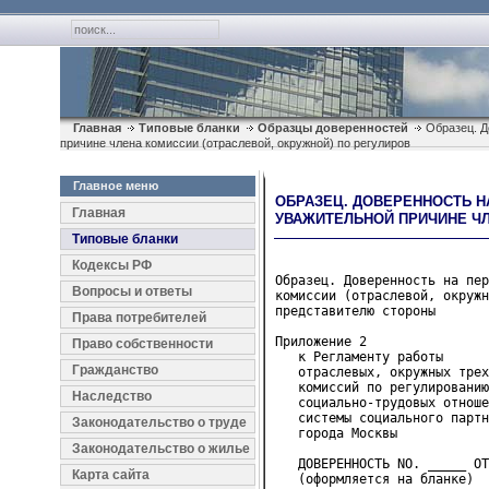
Главная
Типовые бланки
Образцы доверенностей
Образец. Д
причине члена комиссии (отраслевой, окружной) по регулиров
Главное меню
ОБРАЗЕЦ. ДОВЕРЕННОСТЬ 
Главная
УВАЖИТЕЛЬНОЙ ПРИЧИНЕ ЧЛ
Типовые бланки
Кодексы РФ
Образец. Доверенность на пер
Вопросы и ответы
комиссии (отраслевой, окружн
представителю стороны
Права потребителей
Приложение 2

Право собственности
   к Регламенту работы
Гражданство
   отраслевых, окружных трех
   комиссий по регулированию
Наследство
   социально-трудовых отноше
   системы социального партн
Законодательство о труде
   города Москвы
Законодательство о жилье
   ДОВЕРЕННОСТЬ NO. _____ ОТ
Карта сайта
   (оформляется на бланке)