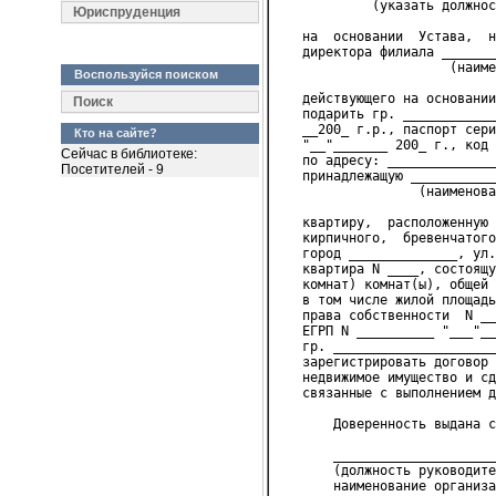
            (указать должнос
Юриспруденция
   на  основании  Устава,  н
   директора филиала _______
                      (наиме
Воспользуйся поиском
   действующего на основании
Поиск
   подарить гр. ____________
   __200_ г.р., паспорт сери
Кто на сайте?
   "__"_______ 200_ г., код 
Сейчас в библиотеке:
   по адресу: ______________
Посетителей - 9
   принадлежащую ___________
                  (наименова
   квартиру,  расположенную 
   кирпичного,  бревенчатого
   город ______________, ул.
   квартира N ____, состоящу
   комнат) комнат(ы), общей 
   в том числе жилой площадь
   права собственности  N __
   ЕГРП N __________ "___"__
   гр. _____________________
   зарегистрировать договор 
   недвижимое имущество и сд
   связанные с выполнением д
       Доверенность выдана с
       _____________________
       (должность руководите
       наименование организа