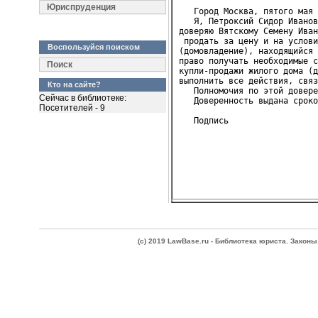
Юриспруденция
   Город Москва, пятого мая 
   Я, Петроксий Сидор Иванов
доверяю Вятскому Семену Иван
 продать за цену и на услови
Воспользуйся поиском
(домовладение), находящийся 
право получать необходимые с
Поиск
купли-продажи жилого дома (д
выполнить все действия, связ
Кто на сайте?
   Полномочия по этой довере
Сейчас в библиотеке:
   Доверенность выдана сроко
Посетителей - 9
(c) 2019 LawBase.ru - Библиотека юриста. Зако