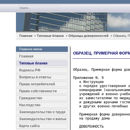
Главная
Типовые бланки
Образцы доверенностей
Образец. П
Главное меню
ОБРАЗЕЦ. ПРИМЕРНАЯ ФОР
Главная
Типовые бланки
Образец. Примерная форма дов
Кодексы РФ
Вопросы и ответы
Приложение N. 9
   к Инструкции
Права потребителей
   о порядке удостоверения з
   командирами (начальниками
Право собственности
   учреждений и военно-учеб
Гражданство
   их заместителями по медиц
   и дежурными врачами госпи
Наследство
   и других военно-лечебных 
Законодательство о труде
   Примерная форма доверенно
   на продажу дома
Законодательство о жилье
Карта сайта
   ДОВЕРЕННОСТЬ