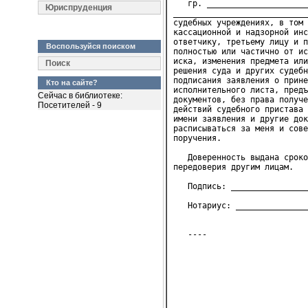
   гр. _____________________
Юриспруденция
____________________________
судебных учреждениях, в том 
кассационной и надзорной инс
ответчику, третьему лицу и п
Воспользуйся поиском
полностью или частично от ис
иска, изменения предмета или
Поиск
решения суда и других судебн
подписания заявления о прине
Кто на сайте?
исполнительного листа, предъ
Сейчас в библиотеке:
документов, без права получе
Посетителей - 9
действий судебного пристава 
имени заявления и другие док
расписываться за меня и сове
поручения.

   Доверенность выдана сроко
передоверия другим лицам.

   Подпись: ________________
   Нотариус: _______________