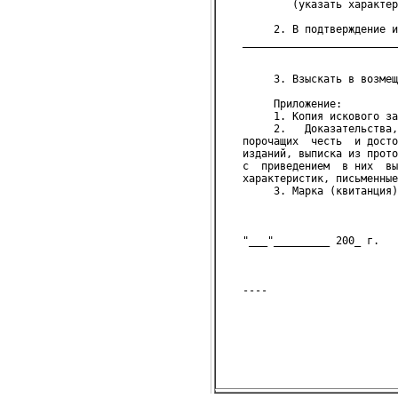
           (указать характер
        2. В подтверждение и
   _________________________
                            
        3. Взыскать в возмещ
        Приложение:
        1. Копия искового за
        2.   Доказательства,
   порочащих  честь  и досто
   изданий, выписка из прото
   с  приведением  в них  вы
   характеристик, письменные
        3. Марка (квитанция)
   "___"_________ 200_ г.   
                            