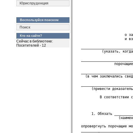
Юриспруденция
                            
                            
                            
Воспользуйся поиском
                            
Поиск
                            
                        о за
Кто на сайте?
                        и вз
Сейчас в библиотеке:
Посетителей - 12
   _________________________
             (указать, когда
   _________________________
                   порочащи
   _________________________
     (в чем заключались свед
   _________________________
        (привести доказатель
            В соответствии с
                            
        1. Обязать _________
                     (наимен
   опровергнуть порочащие мо
   _________________________