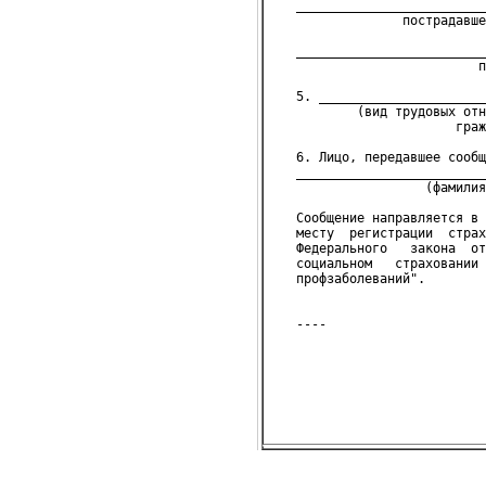
   _________________________
                 пострадавше
   _________________________
                           п
   5. ______________________
           (вид трудовых отн
                        граж
   6. Лицо, передавшее сообщ
   _________________________
                    (фамили
   Сообщение направляется в 
   месту  регистрации  страх
   Федерального   закона  от
   социальном   страховании 
   профзаболеваний".