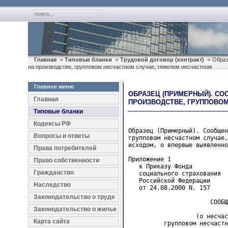
Главная
Типовые бланки
Трудовой договор (контракт)
Образ
на производстве, групповом несчастном случае, тяжелом несчастном
Главное меню
ОБРАЗЕЦ (ПРИМЕРНЫЙ). СО
Главная
ПРОИЗВОДСТВЕ, ГРУППОВО
Типовые бланки
Кодексы РФ
Образец (Примерный). Сообщен
Вопросы и ответы
групповом несчастном случае,
исходом, о впервые выявленно
Права потребителей
Приложение 1

Право собственности
   к Приказу Фонда
Гражданство
   социального страхования
   Российской Федерации
Наследство
   от 24.08.2000 N. 157
Законодательство о труде
                       СООБЩ
Законодательство о жилье
                   (о несчас
Карта сайта
          групповом несчастн