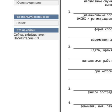
            несчастном случа
Юриспруденция
                        выяв
   1. ______________________
           (наименование орг
Воспользуйся поиском
        ОКОНХ и регистрацион
Поиск
   _________________________
                  форма собс
Кто на сайте?
Сейчас в библиотеке:
   _________________________
Посетителей - 13
                ведомственна
   2. ______________________
                (дата, время
   _________________________
           выполняемая работ
   _________________________
                  при которы
   _________________________
                            
   3. ______________________
              (число пострад
                            
   4. ______________________
          (фамилия, имя, отч