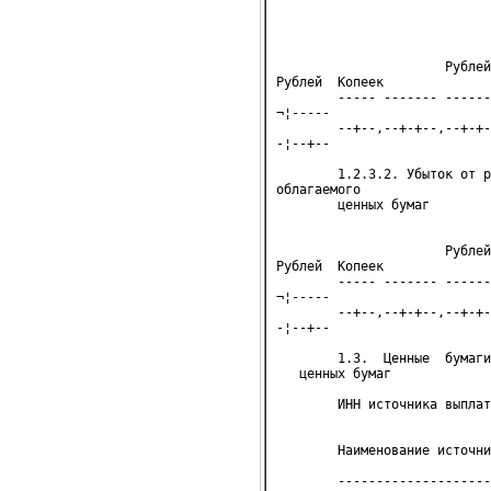
                            
                            
                            
                      Рублей
Рублей  Копеек

        ----- ------- ------
¬¦-----

        --+--,--+-+--,--+-+-
-¦--+--

        1.2.3.2. Убыток от р
облагаемого

        ценных бумаг        
                      Рублей
Рублей  Копеек

        ----- ------- ------
¬¦-----

        --+--,--+-+--,--+-+-
-¦--+--

        1.3.  Ценные  бумаги
   ценных бумаг
        ИНН источника выплат
                            
        Наименование источни
        --------------------