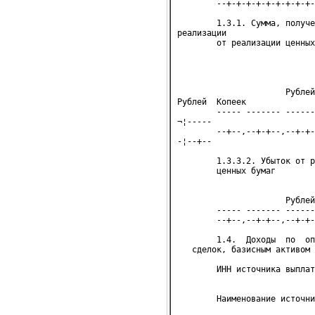
        --+-+-+-+-+-+-+-+-+-
        1.3.1. Сумма, получе
реализации

        от реализации ценных
                            
                            
                            
                      Рублей
Рублей  Копеек

        ----- ------- ------
¬¦-----

        --+--,--+-+--,--+-+-
-¦--+--

        1.3.3.2. Убыток от р
        ценных бумаг        
                      Рублей
        ----- ------- ------
        --+--,--+-+--,--+-+-
        1.4.  Доходы  по  оп
   сделок, базисным активом 
        ИНН источника выплат
                            
        Наименование источни