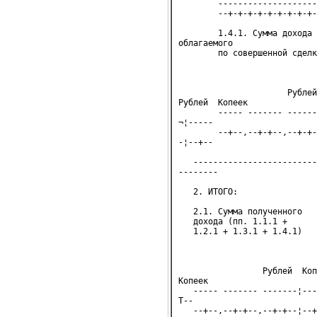
        --------------------
        --+-+-+-+-+-+-+-+-+-
        1.4.1. Сумма дохода 
облагаемого

        по совершенной сделк
                            
                            
                      Рублей
Рублей  Копеек

        ----- ------- ------
¬¦-----

        --+--,--+-+--,--+-+-
-¦--+--

   -------------------------
--------

   2. ИТОГО:
   2.1. Сумма полученного   
   дохода (пп. 1.1.1 +      
   1.2.1 + 1.3.1 + 1.4.1)   
                            
                 Рублей  Коп
Копеек

   ----- ------- -------¦---
T--

   --+--,--+-+--,--+-+--¦--+