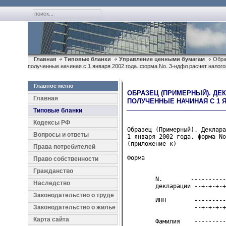
Главная
Типовые бланки
Управление ценными бумагам
Образ
полученные начиная с 1 января 2002 года. форма No. 3-ндфл расчет налог
Главное меню
ОБРАЗЕЦ (ПРИМЕРНЫЙ). ДЕ
Главная
ПОЛУЧЕННЫЕ НАЧИНАЯ С 1 Я
Типовые бланки
Кодексы РФ
Образец (Примерный). Деклара
Вопросы и ответы
1 января 2002 года. форма No
(приложение к)
Права потребителей
Форма

Право собственности
                            
Гражданство
        N.        ---------
Наследство
        декларации --+-+-+-+
Законодательство о труде
        ИНН        ---------
Законодательство о жилье
                   --+-+-+-+
Карта сайта
        Фамилия    ---------