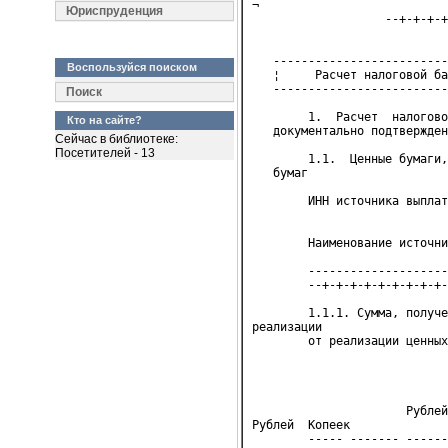
¬

Юриспруденция
                   --+-+-+-+
   -------------------------
Воспользуйся поиском
   ¦     Расчет налоговой ба
   -------------------------
Поиск
        1.  Расчет  налогово
Кто на сайте?
   документально подтвержден
Сейчас в библиотеке:
Посетителей - 13
        1.1.  Ценные бумаги,
   бумаг
        ИНН источника выплат
                            
        Наименование источни
        --------------------
        --+-+-+-+-+-+-+-+-+-
        1.1.1. Сумма, получе
реализации

        от реализации ценных
                            
                            
                            
                      Рублей
Рублей  Копеек

        ----- ------- ------