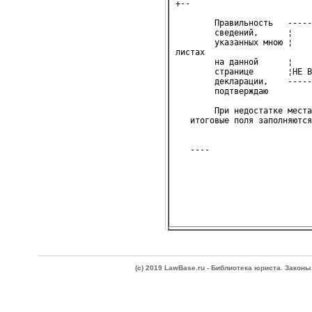
+--

        Правильность   -----
        сведений,      ¦    
        указанных мною ¦    
листах

        на данной      ¦    
        странице       ¦НЕ В
        декларации,    -----
        подтверждаю
        При недостатке места
   итоговые поля заполняются
(c) 2019 LawBase.ru - Библиотека юриста. Зако