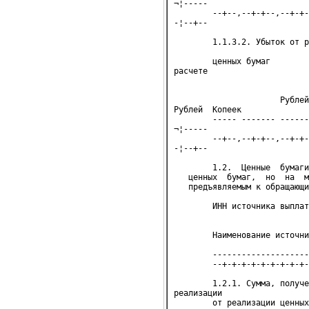
¬¦-----

        --+--,--+-+--,--+-+-
-¦--+--

        1.1.3.2. Убыток от р
        ценных бумаг        
расчете

                            
                      Рублей
Рублей  Копеек

        ----- ------- ------
¬¦-----

        --+--,--+-+--,--+-+-
-¦--+--

        1.2.  Ценные  бумаги
   ценных  бумаг,  но  на  м
   предъявляемым к обращающи
        ИНН источника выплат
                            
        Наименование источни
        --------------------
        --+-+-+-+-+-+-+-+-+-
        1.2.1. Сумма, получе
реализации

        от реализации ценных