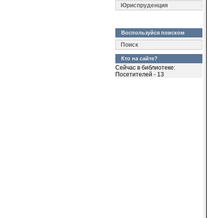
  
Юриспруденция
  
  
  
  
Воспользуйся поиском
  
  
Поиск
  
  
Кто на сайте?
  
Сейчас в библиотеке:
  
Посетителей - 13
  
  
  
  
  
  
  
  
  
  
  
  
  
  
  
  
  