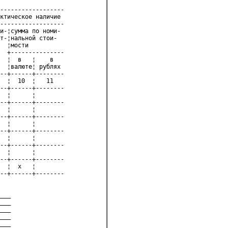
------------------
ктическое наличие
------------------
и-¦сумма по номи-
т-¦нальной стои-
  ¦мости
  +---------------
  ¦  в   ¦    в
  ¦валюте¦ рублях
--+------+--------
  ¦  10  ¦   11
--+------+--------
  ¦      ¦
--+------+--------
  ¦      ¦
--+------+--------
  ¦      ¦
--+------+--------
  ¦      ¦
--+------+--------
  ¦      ¦
--+------+--------
  ¦  х   ¦
--+------+--------
___
___
___
___
___