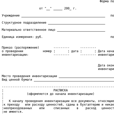
                                                        Форма по
                                                                
                      от "__" _____ 200_ г.                     
                                                                
 Учреждение _______________________________________________   по
                                                                
 Структурное подразделение ________________________________     
                                                                
 Материально ответственное лицо ___________________________     
                                                                
 Единица измерения: руб.                                      по
                                                                
 Приказ (распоряжение)        ---------      ---------          
 о проведении           номер ¦       ¦ дата ¦       ¦ Дата нача
 инвентаризации:              ---------      --------- инвентари
                                                                
                                                       Дата окон
                                                       инвентари
 Место проведения инвентаризации _______________________________
 Вид ценной бумаги _____________________________________________
 ---------------------------------------------------------------
 ¦                            РАСПИСКА                          
 ¦             (оформляется до начала инвентаризации)           
 ¦                                                              
 ¦   К началу проведения инвентаризации все документы, относящие
 ¦к приходу   или расходу ценностей, сданы в бухгалтерию и никак
 ¦неоприходованных    или     списанных    в    расход   ценност
 ¦не имеется.                                                   