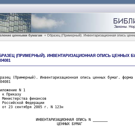
вление ценными бумагам
Образец (Примерный). Инвентаризационная опись ценны
БРАЗЕЦ (ПРИМЕРНЫЙ). ИНВЕНТАРИЗАЦИОННАЯ ОПИСЬ ЦЕННЫХ БУ
04081
разец (Примерный). Инвентаризационная опись ценных бумаг. форма 
04081
иложение N 1

 к Приказу
 Министерства финансов
 Российской Федерации
 от 23 сентября 2005 г. N 123н
                 ИНВЕНТАРИЗАЦИОННАЯ ОПИСЬ N _______
                           ЦЕННЫХ БУМАГ                         
                                                                
                                                                