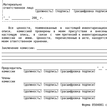
 ¦                                                              
 ¦Материально                                                   
 ¦ответственное лицо ___________ _________ _____________________
 ¦                   (должность) (подпись)  (расшифровка подписи
 ¦                                                              
 ¦"__" ___________ 200_ г.                                      
 ---------------------------------------------------------------
     Все  ценности,  поименованные  в  настоящей инвентаризацион
 описи,   комиссией  проверены  в  моем  присутствии  и  внесены
 настоящую  опись,  в  связи  с  чем претензий к инвентаризацион
 комиссии  не  имею.  Ценности,  перечисленные в акте, находятся
 моем ответственном хранении.
 Заключение комиссии: __________________________________________
 _______________________________________________________________
 _______________________________________________________________
 _______________________________________________________________
 _______________________________________________________________
 Председатель ___________ _________ _____________________ "__" _
 комиссии     (должность) (подпись) (расшифровка подписи)
 Члены
 комиссии     ___________ _________ _____________________
              (должность) (подпись) (расшифровка подписи)
              ___________ _________ _____________________
              (должность) (подпись) (расшифровка подписи)
              ___________ _________ _____________________
              (должность) (подпись) (расшифровка подписи)
                                                 Форма 0504081 с