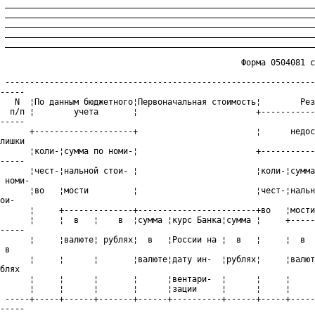
 _______________________________________________________________
 _______________________________________________________________
 _______________________________________________________________
 _______________________________________________________________
 _______________________________________________________________
                                                 Форма 0504081 с
 ---------------------------------------------------------------
-----

   N  ¦По данным бюджетного¦Первоначальная стоимость¦        Рез
  п/п ¦        учета       ¦                        +-----------
-----

      +--------------------+                        ¦      недос
лишки

      ¦коли-¦сумма по номи-¦                        +-----------
-----

      ¦чест-¦нальной стои- ¦                        ¦коли-¦сумма
 номи-

      ¦во   ¦мости         ¦                        ¦чест-¦нальн
ои-

      ¦     +--------------+------------------------+во   ¦мости
      ¦     ¦  в   ¦    в  ¦сумма ¦курс Банка¦сумма ¦     +-----
-----

      ¦     ¦валюте¦ рублях¦  в   ¦России на ¦  в   ¦     ¦  в  
 в

      ¦     ¦      ¦       ¦валюте¦дату ин-  ¦рублях¦     ¦валют
блях

      ¦     ¦      ¦       ¦      ¦вентари-  ¦      ¦     ¦     
      ¦     ¦      ¦       ¦      ¦зации     ¦      ¦     ¦     
 -----+-----+------+-------+------+----------+------+-----+-----
-----
