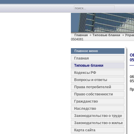
Главная
Типовые бланки
Упра
0504081
Главное меню
О
Главная
05
Типовые бланки
Кодексы РФ
Об
Вопросы и ответы
05
Права потребителей
Пр
  
Право собственности
  
Гражданство
  
  
Наследство
Законодательство о труде
  
Законодательство о жилье
  
  
Карта сайта
  