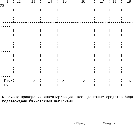
   1  ¦ 12  ¦  13  ¦   14  ¦  15  ¦    16    ¦  17  ¦ 18  ¦  19 
23

 -----+-----+------+-------+------+----------+------+-----+-----
-----

      ¦     ¦      ¦       ¦      ¦          ¦      ¦     ¦     
 -----+-----+------+-------+------+----------+------+-----+-----
-----

      ¦     ¦      ¦       ¦      ¦          ¦      ¦     ¦     
 -----+-----+------+-------+------+----------+------+-----+-----
-----

      ¦     ¦      ¦       ¦      ¦          ¦      ¦     ¦     
 -----+-----+------+-------+------+----------+------+-----+-----
-----

      ¦     ¦      ¦       ¦      ¦          ¦      ¦     ¦     
 -----+-----+------+-------+------+----------+------+-----+-----
-----

      ¦     ¦      ¦       ¦      ¦          ¦      ¦     ¦     
 -----+-----+------+-------+------+----------+------+-----+-----
-----

  Ито-¦     ¦   х  ¦       ¦  х   ¦     х    ¦      ¦     ¦   х 
  го  ------+------+-------+------+----------+------+-----+-----
-----

 К началу проведения инвентаризации  все  денежные средства бюдж
< Пред.
След. >