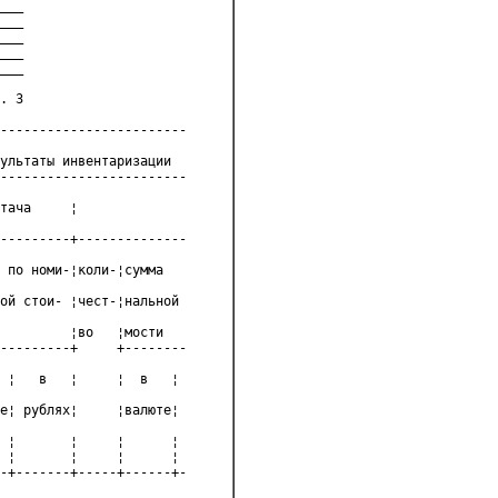
___
___
___
___
___
. 3
------------------------

ультаты инвентаризации
------------------------

тача     ¦       

---------+--------------

 по номи-¦коли-¦сумма 

ой стои- ¦чест-¦нальной 

         ¦во   ¦мости
---------+     +--------

 ¦   в   ¦     ¦  в   ¦ 

е¦ рублях¦     ¦валюте¦ 

 ¦       ¦     ¦      ¦
 ¦       ¦     ¦      ¦
-+-------+-----+------+-
