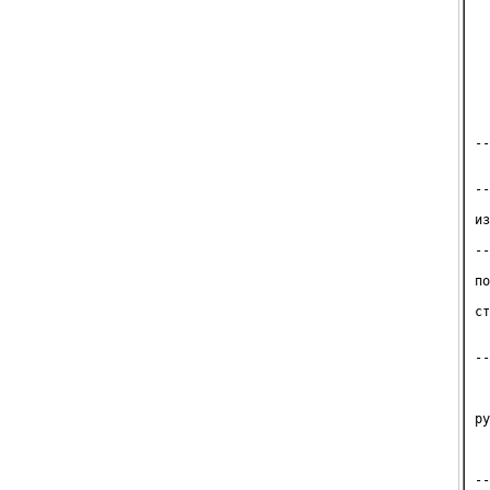
  
  
  
  
  
  
  
--
  
  
--
  
из
  
--
  
по
  
ст
  
  
--
  
  
  
ру
  
  
  
--