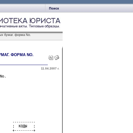
Поиск
х бумаг. форма No.
МАГ. ФОРМА NO.
11.04.2007 г.
No. 

      -----------
      ¦  КОДЫ   ¦
      +---------+