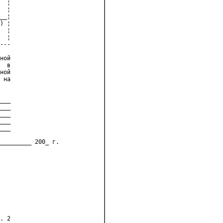
  ¦
  ¦
__¦
) ¦
  ¦
  ¦
---
ной
  в
ной
 на
___
___
___
___
___
_________ 200_ г.
. 2