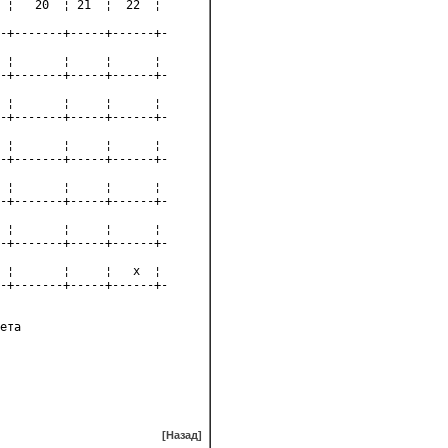
 ¦   20  ¦ 21  ¦  22  ¦ 

-+-------+-----+------+-

 ¦       ¦     ¦      ¦
-+-------+-----+------+-

 ¦       ¦     ¦      ¦
-+-------+-----+------+-

 ¦       ¦     ¦      ¦
-+-------+-----+------+-

 ¦       ¦     ¦      ¦
-+-------+-----+------+-

 ¦       ¦     ¦      ¦
-+-------+-----+------+-

 ¦       ¦     ¦   х  ¦
-+-------+-----+------+-

ета
[Назад]