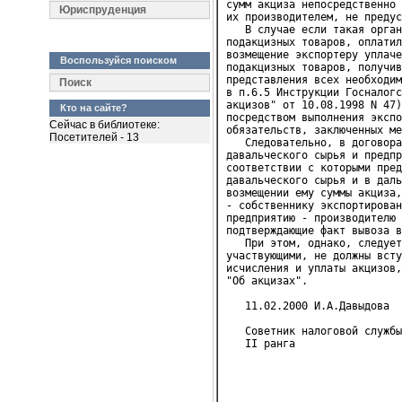
сумм акциза непосредственно 
Юриспруденция
их производителем, не предус
   В случае если такая орган
подакцизных товаров, оплатил
возмещение экспортеру уплаче
Воспользуйся поиском
подакцизных товаров, получив
представления всех необходим
Поиск
в п.6.5 Инструкции Госналогс
акцизов" от 10.08.1998 N 47)
Кто на сайте?
посредством выполнения экспо
Сейчас в библиотеке:
обязательств, заключенных ме
Посетителей - 13
   Следовательно, в договора
давальческого сырья и предпр
соответствии с которыми пред
давальческого сырья и в даль
возмещении ему суммы акциза,
- собственнику экспортирован
предприятию - производителю 
подтверждающие факт вывоза в
   При этом, однако, следует
участвующими, не должны всту
исчисления и уплаты акцизов,
"Об акцизах".

   11.02.2000 И.А.Давыдова
   Советник налоговой службы