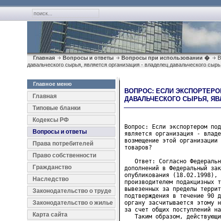
Главная
Вопросы и ответы
Вопросы при использовании �
В
давальческого сырья, является организация - владелец давальческого сырь
Главное меню
ВОПРОС: ЕСЛИ ЭКСПОРТЕРО
Главная
ДАВАЛЬЧЕСКОГО СЫРЬЯ, ЯВ
Типовые бланки
Кодексы РФ
Вопрос: Если экспортером под
Вопросы и ответы
является организация - владе
возмещение этой организации 
Права потребителей
товаров?

Право собственности
   Ответ: Согласно Федеральн
Гражданство
дополнений в Федеральный зак
опубликования (18.02.1998), 
Наследство
производителем подакцизных т
вывезенных за пределы террит
Законодательство о труде
подтверждения в течение 90 д
Законодательство о жилье
органу засчитывается этому н
за счет общих поступлений на
Карта сайта
   Таким образом, действующи