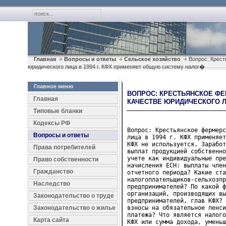
Главная
Вопросы и ответы
Сельское хозяйство
Вопрос: Крест
юридического лица в 1994 г. КФХ применяет общую систему налог�
Главное меню
ВОПРОС: КРЕСТЬЯНСКОЕ ФЕ
Главная
КАЧЕСТВЕ ЮРИДИЧЕСКОГО Л
Типовые бланки
Кодексы РФ
Вопрос: Крестьянское фермерс
Вопросы и ответы
лица в 1994 г. КФХ применяет
КФХ не используется. Заработ
Права потребителей
выплат продукцией собственно
учете как индивидуальные пре
Право собственности
начисления ЕСН: выплаты член
Гражданство
отчетного периода? Какие ста
налогоплательщиков-сельхозпр
Наследство
предпринимателей? По какой ф
организаций, производящих вы
Законодательство о труде
предпринимателей, глав КФХ? 
Законодательство о жилье
взносы на обязательное пенси
платежа? Что является налого
Карта сайта
КФХ или сумма дохода, уменьш