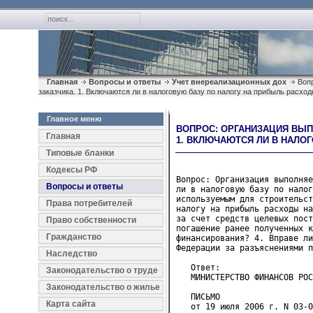
Главная
Вопросы и ответы
Учет внереализационных дох
Вопр
заказчика. 1. Включаются ли в налоговую базу по налогу на прибыль расхо
Главное меню
ВОПРОС: ОРГАНИЗАЦИЯ ВЫП
Главная
1. ВКЛЮЧАЮТСЯ ЛИ В НАЛО
Типовые бланки
Кодексы РФ
Вопрос: Организация выполняе
Вопросы и ответы
ли в налоговую базу по налог
используемым для строительст
Права потребителей
налогу на прибыль расходы на
за счет средств целевых пост
Право собственности
погашение ранее полученных к
Гражданство
финансирования? 4. Вправе ли
Федерации за разъяснениями п
Наследство
   Ответ:
Законодательство о труде
   МИНИСТЕРСТВО ФИНАНСОВ РОС
Законодательство о жилье
   ПИСЬМО
Карта сайта
   от 19 июля 2006 г. N 03-0