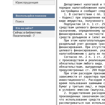
Юриспруденция
   Департамент налоговой и т
порядке налогообложения нало
 застройщика и сообщает след
   1. В соответствии с пп. 1
Воспользуйся поиском
- Кодекс) при определении на
виде имущества, полученного 
Поиск
   Подпунктом 14 п. 1 ст. 25
средствам целевого финансиро
Кто на сайте?
назначению, определенному ор
Сейчас в библиотеке:
финансирования, в частности 
Посетителей - 7
средств дольщиков и (или) ин
   При этом налогоплательщик
раздельный учет доходов (рас
финансирования. При отсутств
целевого финансирования, ука
налогообложению с даты их по
   Согласно пп. 2 п. 1 ст. 2
с производством и реализацие
обязательствам любого вида, 
обязательствам, выпущенным (
предусмотренных ст. 269 Коде
   При этом расходом признаю
зависимости от характера пре
инвестиционного). Расходом п
время пользования заемными с
бумаг у третьих лиц), и перв
в условиях эмиссии (выпуска,
   2. Осуществление расходов
произведенных заказчиком-зас
что использование средств на
рассматриваться как использо