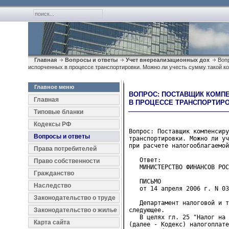
Главная
Вопросы и ответы
Учет внереализационных дох
Вопр
испорченных в процессе транспортировки. Можно ли учесть сумму такой к
Главное меню
ВОПРОС: ПОСТАВЩИК КОМП
Главная
В ПРОЦЕССЕ ТРАНСПОРТИРО
Типовые бланки
Кодексы РФ
Вопрос: Поставщик компенсиру
Вопросы и ответы
транспортировки. Можно ли уч
при расчете налогооблагаемой
Права потребителей
   Ответ:
Право собственности
   МИНИСТЕРСТВО ФИНАНСОВ РОС
Гражданство
   ПИСЬМО
Наследство
   от 14 апреля 2006 г. N 03
Законодательство о труде
   Департамент налоговой и т
Законодательство о жилье
следующее.

   В целях гл. 25 "Налог на 
Карта сайта
(далее - Кодекс) налогоплате