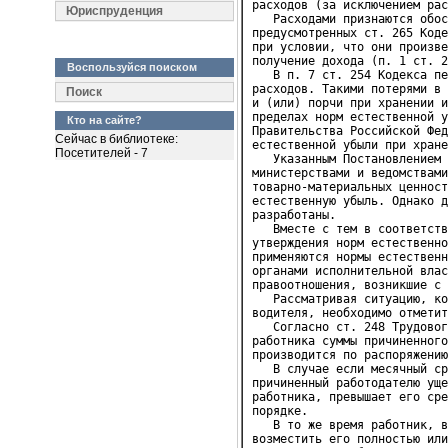
расходов (за исключением рас
Юриспруденция
   Расходами признаются обос
предусмотренных ст. 265 Коде
при условии, что они произве
получение дохода (п. 1 ст. 2
Воспользуйся поиском
   В п. 7 ст. 254 Кодекса пе
расходов. Такими потерями в 
Поиск
и (или) порчи при хранении и
пределах норм естественной у
Кто на сайте?
Правительства Российской Фед
Сейчас в библиотеке:
естественной убыли при хране
Посетителей - 7
   Указанным Постановлением 
министерствами и ведомствами
товарно-материальных ценност
естественную убыль. Однако д
разработаны.

   Вместе с тем в соответств
утверждения норм естественно
применяются нормы естественн
органами исполнительной влас
правоотношения, возникшие с 
   Рассматривая ситуацию, ко
водителя, необходимо отметит
   Согласно ст. 248 Трудовог
работника суммы причиненного
производится по распоряжению
   В случае если месячный ср
причиненный работодателю уще
работника, превышает его сре
порядке.

   В то же время работник, в
возместить его полностью или