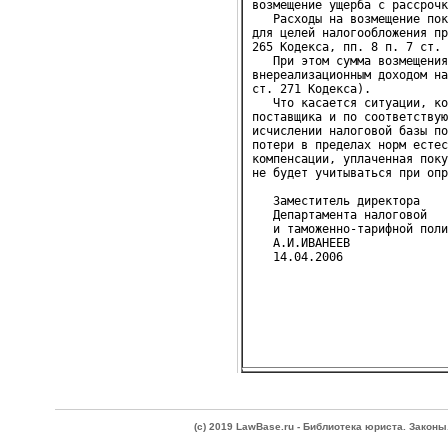
возмещение ущерба с рассрочк
   Расходы на возмещение пок
для целей налогообложения пр
265 Кодекса, пп. 8 п. 7 ст. 
   При этом сумма возмещения
внереализационным доходом на
ст. 271 Кодекса).

   Что касается ситуации, ко
поставщика и по соответствую
исчислении налоговой базы по
потери в пределах норм естес
компенсации, уплаченная поку
не будет учитываться при опр
   Заместитель директора
   Департамента налоговой
   и таможенно-тарифной поли
   А.И.ИВАНЕЕВ
(c) 2019 LawBase.ru - Библиотека юриста. Зако