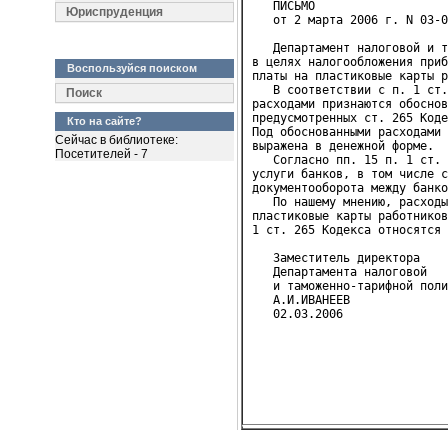
   ПИСЬМО
Юриспруденция
   от 2 марта 2006 г. N 03-0
   Департамент налоговой и т
в целях налогообложения приб
Воспользуйся поиском
платы на пластиковые карты р
   В соответствии с п. 1 ст.
Поиск
расходами признаются обоснов
предусмотренных ст. 265 Коде
Кто на сайте?
Под обоснованными расходами 
Сейчас в библиотеке:
выражена в денежной форме.

Посетителей - 7
   Согласно пп. 15 п. 1 ст. 
услуги банков, в том числе с
документооборота между банко
   По нашему мнению, расходы
пластиковые карты работников
1 ст. 265 Кодекса относятся 
   Заместитель директора
   Департамента налоговой
   и таможенно-тарифной поли
   А.И.ИВАНЕЕВ