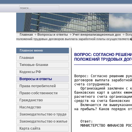
Главная
Вопросы и ответы
Учет внереализационных дох
Вопр
положений трудовых договоров выплата заработной платы осуществляетс
Главное меню
ВОПРОС: СОГЛАСНО РЕШЕНИ
Главная
ПОЛОЖЕНИЙ ТРУДОВЫХ ДОГ
Типовые бланки
Кодексы РФ
Вопрос: Согласно решению рук
Вопросы и ответы
договоров выплата заработной
счета сотрудников.

Права потребителей
   Организацией заключен с к
банковских карт в целях ежем
Право собственности
расчетного счета организации
Гражданство
средств на счета банковских 
   Включается ли вышеуказанн
Наследство
на прибыль? Каков порядок от
Законодательство о труде
Законодательство о жилье
   Ответ:
   МИНИСТЕРСТВО ФИНАНСОВ РОС
Карта сайта