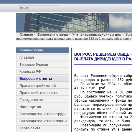
Главная
Вопросы и ответы
Учет внереализационных дох
Вопр
предусмотрена выплата дивидендов в размере 152 руб. на одну обыкновен
Главное меню
ВОПРОС: РЕШЕНИЕМ ОБЩЕГО
Главная
ВЫПЛАТА ДИВИДЕНДОВ В РА
Типовые бланки
Кодексы РФ
Вопрос: Решением общего собр
Вопросы и ответы
дивидендов в размере 152 руб
   По итогам за 2004 г. обще
Права потребителей
47 170 тыс. руб.

   По состоянию на 01.01.200
Право собственности
руб. Однако учетной политико
Гражданство
(фонды накопления и фонды по
баланса, нераспределенной пр
Наследство
отражаются остатки по фондам
предыдущих общих собраний ак
Законодательство о труде
   Фактически по итогам за 2
Законодательство о жилье
дивидендов, то есть не было 
   Правомерно ли полученные 
Карта сайта
прибыль по ставке 9% в данно