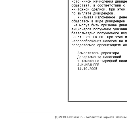
источником начисления дивиде
общества), в соответствии с 
ничтожной сделкой. При этом 
по выплате дивидендов.

   Учитывая изложенное, дене
обществом в виде дивидендов 
 не могут быть признаны диви
акционеров получение указанн
безвозмездно получаемого иму
 8 ст. 250 НК РФ. При этом п
налогообложения налогом на п
передаваемое организациям-ак
   Заместитель директора
   Департамента налоговой
   и таможенно-тарифной поли
   А.И.ИВАНЕЕВ
(c) 2019 LawBase.ru - Библиотека юриста. Зако