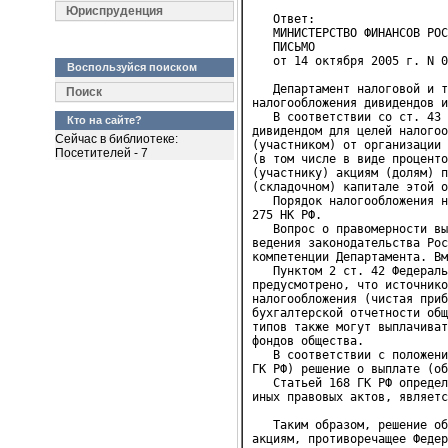
Юриспруденция
   Ответ:
   МИНИСТЕРСТВО ФИНАНСОВ РОС
   ПИСЬМО
   от 14 октября 2005 г. N 0
Воспользуйся поиском
   Департамент налоговой и т
Поиск
налогообложения дивидендов и
   В соответствии со ст. 43 
Кто на сайте?
дивидендом для целей налогоо
Сейчас в библиотеке:
(участником) от организации 
Посетителей - 7
(в том числе в виде проценто
(участнику) акциям (долям) п
(складочном) капитале этой о
   Порядок налогообложения н
275 НК РФ.

   Вопрос о правомерности вы
ведения законодательства Рос
компетенции Департамента. Вм
   Пунктом 2 ст. 42 Федераль
предусмотрено, что источнико
налогообложения (чистая приб
бухгалтерской отчетности общ
типов также могут выплачиват
фондов общества.

   В соответствии с положени
ГК РФ) решение о выплате (об
   Статьей 168 ГК РФ определ
иных правовых актов, являетс
   Таким образом, решение об
акциям, противоречащее Федер