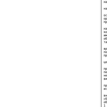
на
  
на
  
ос
ор
пр
  
на
ко
им
об
та
  
вр
по
пр
  
це
  
пр
пе
не
ви
  
пр
ис
  
вн
сб
об
1 