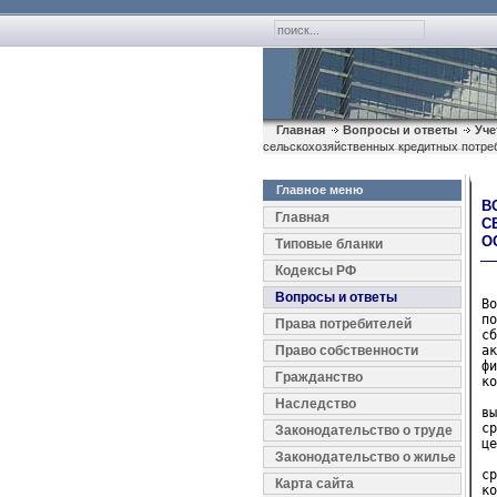
Главная
Вопросы и ответы
Уче
сельскохозяйственных кредитных потреб
Главное меню
В
Главная
С
О
Типовые бланки
Кодексы РФ
Вопросы и ответы
Во
по
Права потребителей
сб
Право собственности
ак
фи
Гражданство
ко
  
Наследство
вы
ср
Законодательство о труде
це
Законодательство о жилье
  
ср
Карта сайта
ко