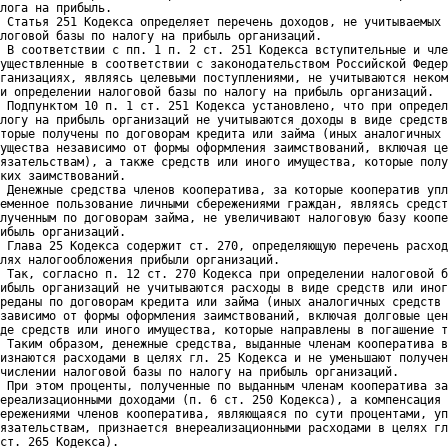
лога на прибыль.

 Статья 251 Кодекса определяет перечень доходов, не учитываемых 
логовой базы по налогу на прибыль организаций.

 В соответствии с пп. 1 п. 2 ст. 251 Кодекса вступительные и чле
уществленные в соответствии с законодательством Российской Федер
ганизациях, являясь целевыми поступлениями, не учитываются неком
и определении налоговой базы по налогу на прибыль организаций.

 Подпунктом 10 п. 1 ст. 251 Кодекса установлено, что при определ
логу на прибыль организаций не учитываются доходы в виде средств
торые получены по договорам кредита или займа (иных аналогичных 
ущества независимо от формы оформления заимствований, включая це
язательствам), а также средств или иного имущества, которые полу
ких заимствований.

 Денежные средства членов кооператива, за которые кооператив упл
еменное пользование личными сбережениями граждан, являясь средст
лученным по договорам займа, не увеличивают налоговую базу коопе
ибыль организаций.

 Глава 25 Кодекса содержит ст. 270, определяющую перечень расход
лях налогообложения прибыли организаций.

 Так, согласно п. 12 ст. 270 Кодекса при определении налоговой б
ибыль организаций не учитываются расходы в виде средств или иног
реданы по договорам кредита или займа (иных аналогичных средств 
зависимо от формы оформления заимствований, включая долговые цен
де средств или иного имущества, которые направлены в погашение т
 Таким образом, денежные средства, выданные членам кооператива в
изнаются расходами в целях гл. 25 Кодекса и не уменьшают получен
числении налоговой базы по налогу на прибыль организаций.

 При этом проценты, полученные по выданным членам кооператива за
ереализационными доходами (п. 6 ст. 250 Кодекса), а компенсация 
ережениями членов кооператива, являющаяся по сути процентами, уп
язательствам, признается внереализационными расходами в целях гл
ст. 265 Кодекса).
