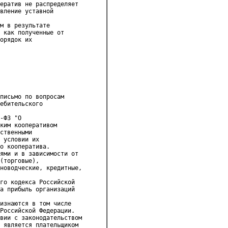
ератив не распределяет 

вление уставной 

м в результате 

 как полученные от 

орядок их 

письмо по вопросам 

ебительского 

-ФЗ "О 

ким кооперативом 

ственными 

 условии их 

о кооператива.

ями и в зависимости от 

(торговые), 

новодческие, кредитные, 

го кодекса Российской 

а прибыль организаций 

изнаются в том числе 

Российской Федерации.

вии с законодательством 

 является плательщиком 
