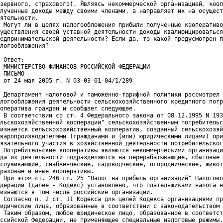
зервного, страхового). Являясь некоммерческой организацией, кооп
лученные доходы между своими членами, а направляет их на осущест
ятельности.

 Могут ли в целях налогообложения прибыли полученные кооперативо
уществления своей уставной деятельности доходы квалифицироваться
едпринимательской деятельности? Если да, то какой предусмотрен п
логообложения?

 Ответ:
 МИНИСТЕРСТВО ФИНАНСОВ РОССИЙСКОЙ ФЕДЕРАЦИИ
 ПИСЬМО
 от 24 мая 2005 г. N 03-03-01-04/1/289
 Департамент налоговой и таможенно-тарифной политики рассмотрел 
логообложения деятельности сельскохозяйственного кредитного потр
оператива граждан и сообщает следующее.

 В соответствии со ст. 4 Федерального закона от 08.12.1995 N 193
льскохозяйственной кооперации" сельскохозяйственным потребительс
изнается сельскохозяйственный кооператив, созданный сельскохозяй
варопроизводителями (гражданами и (или) юридическими лицами) при
язательного участия в хозяйственной деятельности потребительског
 Потребительские кооперативы являются некоммерческими организаци
да их деятельности подразделяются на перерабатывающие, сбытовые 
служивающие, снабженческие, садоводческие, огороднические, живот
раховые и иные кооперативы.

 При этом ст. 246 гл. 25 "Налог на прибыль организаций" Налогово
дерации (далее - Кодекс) установлено, что плательщиками налога н
изнаются в том числе российские организации.

 Согласно п. 2 ст. 11 Кодекса для целей Кодекса организациями пр
идические лица, образованные в соответствии с законодательством 
 Таким образом, любое юридическое лицо, образованное в соответст
ссийской Федерации, не применяющее специальные налоговые режимы,