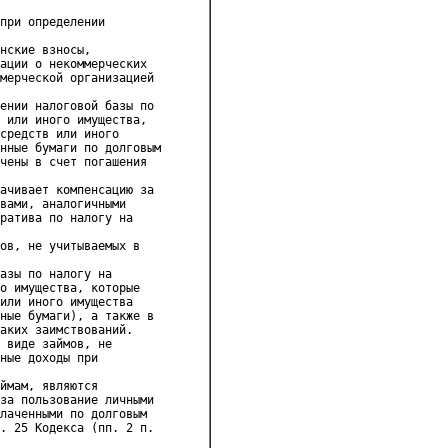
при определении 

нские взносы, 

ации о некоммерческих 

мерческой организацией 

ении налоговой базы по 

 или иного имущества, 

средств или иного 

нные бумаги по долговым 

чены в счет погашения 

ачивает компенсацию за 

вами, аналогичными 

ратива по налогу на 

ов, не учитываемых в 

азы по налогу на 

о имущества, которые 

или иного имущества 

ные бумаги), а также в 

аких заимствований.

 виде займов, не 

ные доходы при 

ймам, являются 

за пользование личными 

лаченными по долговым 

. 25 Кодекса (пп. 2 п. 
