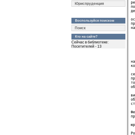
ре
Юриспруденция
по
де
  
ос
Воспользуйся поиском
пр
на
Поиск
  
Кто на сайте?
  
Сейчас в библиотеке:
  
Посетителей - 13
  
  
на
ко
  
се
пр
то
об
  
ви
об
ст
  
Фе
пр
  
юр
  
Ро