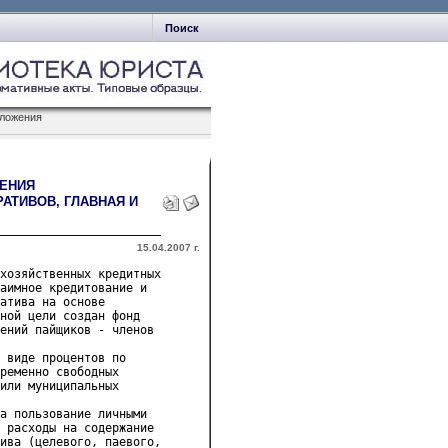
Поиск
бложения
ЖЕНИЯ
АТИВОВ, ГЛАВНАЯ И
15.04.2007 г.
хозяйственных кредитных 

аимное кредитование и 

атива на основе 

ной цели создан фонд 

ений пайщиков - членов 

 виде процентов по 

ременно свободных 

или муниципальных 

а пользование личными 

 расходы на содержание 

ива (целевого, паевого, 
