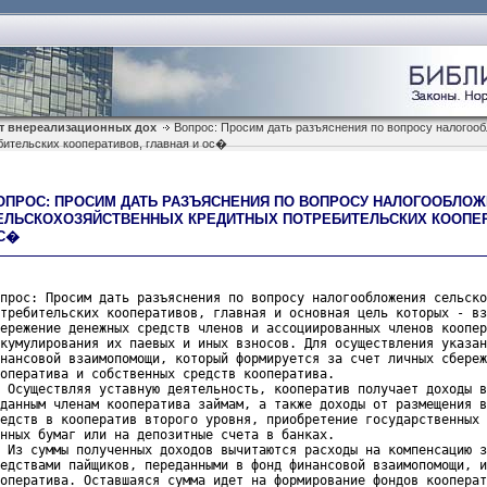
т внереализационных дох
Вопрос: Просим дать разъяснения по вопросу налогоо
ительских кооперативов, главная и ос�
ОПРОС: ПРОСИМ ДАТЬ РАЗЪЯСНЕНИЯ ПО ВОПРОСУ НАЛОГООБЛО
ЕЛЬСКОХОЗЯЙСТВЕННЫХ КРЕДИТНЫХ ПОТРЕБИТЕЛЬСКИХ КООПЕР
С�
прос: Просим дать разъяснения по вопросу налогообложения сельско
требительских кооперативов, главная и основная цель которых - вз
ережение денежных средств членов и ассоциированных членов коопер
кумулирования их паевых и иных взносов. Для осуществления указан
нансовой взаимопомощи, который формируется за счет личных сбереж
оператива и собственных средств кооператива.

 Осуществляя уставную деятельность, кооператив получает доходы в
данным членам кооператива займам, а также доходы от размещения в
едств в кооператив второго уровня, приобретение государственных 
нных бумаг или на депозитные счета в банках.

 Из суммы полученных доходов вычитаются расходы на компенсацию з
едствами пайщиков, переданными в фонд финансовой взаимопомощи, и
оператива. Оставшаяся сумма идет на формирование фондов кооперат