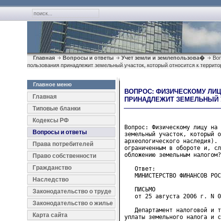
Главная
Вопросы и ответы
Учет земли и землепользова�
Воп
пользования принадлежит земельный участок, который относится к террит
Главное меню
ВОПРОС: ФИЗИЧЕСКОМУ ЛИЦ
Главная
ПРИНАДЛЕЖИТ ЗЕМЕЛЬНЫЙ 
Типовые бланки
Кодексы РФ
Вопрос: Физическому лицу на 
Вопросы и ответы
земельный участок, который о
археологического наследия). 
Права потребителей
ограниченным в обороте и, сл
обложению земельным налогом?

Право собственности
Гражданство
   Ответ:
   МИНИСТЕРСТВО ФИНАНСОВ РОС
Наследство
   ПИСЬМО
Законодательство о труде
   от 25 августа 2006 г. N 0
Законодательство о жилье
   Департамент налоговой и т
Карта сайта
уплаты земельного налога и с