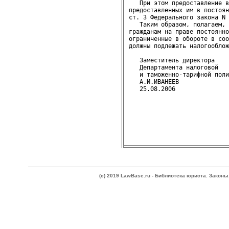
   При этом предоставление в
предоставленных им в постоян
ст. 3 Федерального закона N 
   Таким образом, полагаем, 
гражданам на праве постоянно
ограниченные в обороте в соо
должны подлежать налогооблож
   Заместитель директора
   Департамента налоговой
   и таможенно-тарифной поли
   А.И.ИВАНЕЕВ
(c) 2019 LawBase.ru - Библиотека юриста. Зако