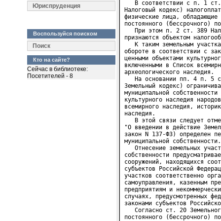
   В соответствии с п. 1 ст.
Юриспруденция
Налоговый кодекс) налогоплат
физические лица, обладающие 
постоянного (бессрочного) по
   При этом п. 2 ст. 389 Нал
Воспользуйся поиском
признаются объектом налогооб
   К таким земельным участка
Поиск
обороте в соответствии с зак
ценными объектами культурног
Кто на сайте?
включенными в Список всемирн
Сейчас в библиотеке:
археологического наследия.

Посетителей - 8
   На основании пп. 4 п. 5 с
Земельный кодекс) ограничива
муниципальной собственности 
культурного наследия народов
всемирного наследия, историк
наследия.

   В этой связи следует отме
"О введении в действие Земел
закон N 137-ФЗ) определен пе
муниципальной собственности.

   Отнесение земельных участ
собственности предусматривае
сооружений, находящихся соот
субъектов Российской Федерац
участков соответственно орга
самоуправления, казенным пре
предприятиям и некоммерчески
случаях, предусмотренных фед
законами субъектов Российско
   Согласно ст. 20 Земельног
постоянного (бессрочного) по