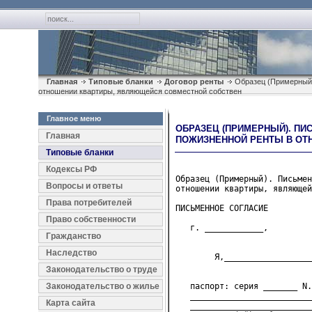
Главная
Типовые бланки
Договор ренты
Образец (Примерный)
отношении квартиры, являющейся совместной собствен
Главное меню
ОБРАЗЕЦ (ПРИМЕРНЫЙ). ПИ
Главная
ПОЖИЗНЕННОЙ РЕНТЫ В ОТ
Типовые бланки
Кодексы РФ
Образец (Примерный). Письмен
Вопросы и ответы
отношении квартиры, являющей
Права потребителей
ПИСЬМЕННОЕ СОГЛАСИЕ

Право собственности
   г. ____________,         
Гражданство
                            
Наследство
        Я,__________________
                            
Законодательство о труде
Законодательство о жилье
   паспорт: серия _______ N.
   _________________________
Карта сайта
   _________________________