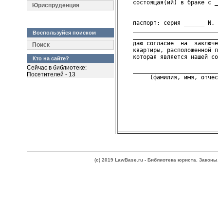
   состоящая(ий) в браке с _
Юриспруденция
                            
   паспорт: серия ______ N. 
   _________________________
Воспользуйся поиском
   _________________________
   даю согласие  на  заключе
Поиск
   квартиры, расположенной п
   которая является нашей со
Кто на сайте?
Сейчас в библиотеке:
   _________________________
Посетителей - 13
(c) 2019 LawBase.ru - Библиотека юриста. Зако