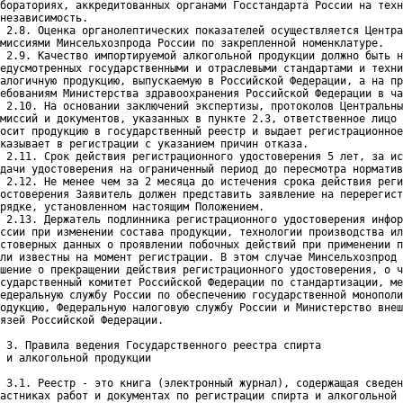
бораториях, аккредитованных органами Госстандарта России на техн
независимость.

 2.8. Оценка органолептических показателей осуществляется Центра
миссиями Минсельхозпрода России по закрепленной номенклатуре.

 2.9. Качество импортируемой алкогольной продукции должно быть н
едусмотренных государственными и отраслевыми стандартами и техни
алогичную продукцию, выпускаемую в Российской Федерации, а на пр
ебованиям Министерства здравоохранения Российской Федерации в ча
 2.10. На основании заключений экспертизы, протоколов Центральны
миссий и документов, указанных в пункте 2.3, ответственное лицо 
осит продукцию в государственный реестр и выдает регистрационное
казывает в регистрации с указанием причин отказа.

 2.11. Срок действия регистрационного удостоверения 5 лет, за ис
дачи удостоверения на ограниченный период до пересмотра норматив
 2.12. Не менее чем за 2 месяца до истечения срока действия реги
остоверения Заявитель должен представить заявление на перерегист
рядке, установленном настоящим Положением.

 2.13. Держатель подлинника регистрационного удостоверения инфор
ссии при изменении состава продукции, технологии производства ил
стоверных данных о проявлении побочных действий при применении п
ли известны на момент регистрации. В этом случае Минсельхозпрод 
шение о прекращении действия регистрационного удостоверения, о ч
сударственный комитет Российской Федерации по стандартизации, ме
едеральную службу России по обеспечению государственной монополи
одукцию, Федеральную налоговую службу России и Министерство внеш
язей Российской Федерации.

 3. Правила ведения Государственного реестра спирта
 и алкогольной продукции
 3.1. Реестр - это книга (электронный журнал), содержащая сведен
астниках работ и документах по регистрации спирта и алкогольной 