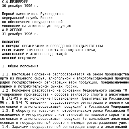
 С.Ф.БЕЗВЕРХИЙ
 30 декабря 1996 г.
 Первый заместитель Руководителя
 Федеральной службы России
 по обеспечению государственной
 монополии на алкогольную продукцию
 А.М.ЖЕГЛОВ
 31 декабря 1996 г.
 ПОЛОЖЕНИЕ
 О ПОРЯДКЕ ОРГАНИЗАЦИИ И ПРОВЕДЕНИЯ ГОСУДАРСТВЕННОЙ
 РЕГИСТРАЦИИ ЭТИЛОВОГО СПИРТА ИЗ ПИЩЕВОГО СЫРЬЯ,
 АЛКОГОЛЬНОЙ И АЛКОГОЛЬСОДЕРЖАЩЕЙ
 ПИЩЕВОЙ ПРОДУКЦИИ
 1. Общие положения
 1.1. Настоящее Положение распространяется на режим производства
ирта из пищевого сырья, алкогольной и алкогольсодержащей продукц
рядок государственной регистрации этой продукции, предназначенно
варном и потребительском рынках России.

 1.2. Положение разработано на основании Федерального закона "О 
гулировании производства и оборота этилового спирта и алкогольно
 N 171-ФЗ и во исполнение Постановления Правительства Российской
96 г. N 874 "О введении государственной регистрации этилового сп
когольной и алкогольсодержащей продукции" в Российской Федерации
 1.3. К обороту на товарном и потребительском рынке Российской Ф
оизводимые и импортируемые спирт этиловый из пищевого сырья (в д
когольная и алкогольсодержащая продукция (в дальнейшем алкогольн
есенная в государственный реестр и имеющая регистрационное удост
 1.4. Задачами государственной регистрации спирта и алкогольной 