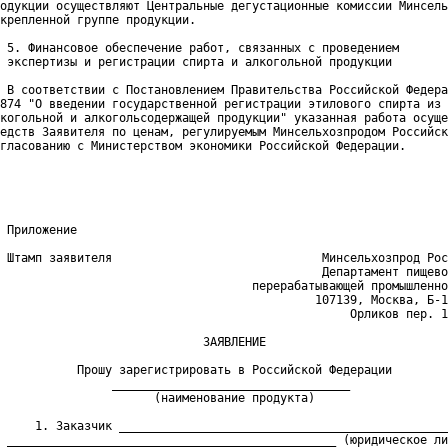
одукции осуществляют Центральные дегустационные комиссии Минсель
крепленной группе продукции.

 5. Финансовое обеспечение работ, связанных с проведением
 экспертизы и регистрации спирта и алкогольной продукции
 В соответствии с Постановлением Правительства Российской Федера
874 "О введении государственной регистрации этилового спирта из 
когольной и алкогольсодержащей продукции" указанная работа осуще
едств Заявителя по ценам, регулируемым Минсельхозпродом Российск
гласованию с Министерством экономики Российской Федерации.

 Приложение
 Штамп заявителя                              Минсельхозпрод Рос
                                              Департамент пищево
                                    перерабатывающей промышленно
                                             107139, Москва, Б-1
                                                  Орликов пер. 1
                             ЗАЯВЛЕНИЕ
           Прошу зарегистрировать в Российской Федерации
                __________________________________
                      (наименование продукта)
     1. Заказчик _______________________________________________
 _______________________________________________ (юридическое ли