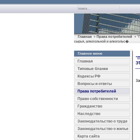
Главная
Права потребителей
"П
сырья, алкогольной и алкогольс�
Главное меню
"
Главная
Э
Типовые бланки
Кодексы РФ
За
Вопросы и ответы
Права потребителей
  
  
Право собственности
  
Гражданство
  
  
Наследство
  
Законодательство о труде
  
Законодательство о жилье
  
  
Карта сайта
  