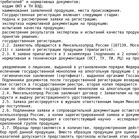
требителей" и нормативных документов;

 кодам ОКП и ТН ВЭД;
 наименования заявленной продукции, места происхождения.
 Государственная регистрация включает следующие стадии:
 подача и рассмотрение заявки на регистрацию;
 экспертиза нормативной документации на продукцию;
 испытание качества продукции;
 рассмотрение результатов экспертизы и испытаний качества продук
 принятие решения;
 государственная регистрация.
 2.2. Заявитель обращается в Минсельхозпрод России (107139, Моск
/11) с заявкой о регистрации продукции (прилагается).

 2.3. К заявке прилагаются в 3 экземплярах (подлинник и 2 копии)
 нормативная и техническая документация (ОСТ, ТУ, ТИ, РЦ) на про
 уведомление о лицензии, выданной в установленном порядке Федера
еспечению государственной монополии на алкогольную продукцию с у
 гигиеническое заключение (сертификат), выданное органами Госсан
 Подлинники документов после государственной регистрации возвращ
пия остается в государственном реестре, вторая копия передается 
ссии по обеспечению государственной монополии на алкогольную про
 2.4. Минсельхозпрод России заключает договор с Заявителем на пр
одукта и выдачу регистрационного удостоверения.

 2.5. Заявка регистрируется в журнале ответственным лицом Минсел
ре поступления.

 2.6. Подлинники заявки и сопроводительной документации остаются
нсельхозпрода России, а копии зарегистрированной заявки и докуме
одукции Заявитель передает в соответствующий научно - исследоват
крепленной группе продукции.

 2.7. Образцы представляются в количестве, предусмотренном дейст
бор проб данной продукции. Вместо образцов продукции для оценки 
казателей допускается представлять протоколы испытаний этих обра