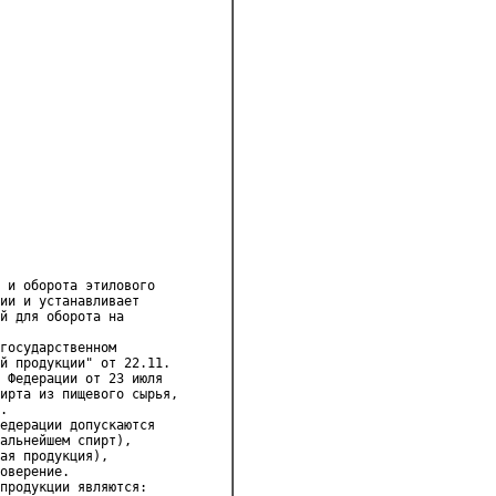
 и оборота этилового 

ии и устанавливает 

й для оборота на 

государственном 

й продукции" от 22.11.

 Федерации от 23 июля 

ирта из пищевого сырья, 

.

едерации допускаются 

альнейшем спирт), 

ая продукция), 

оверение.

продукции являются: