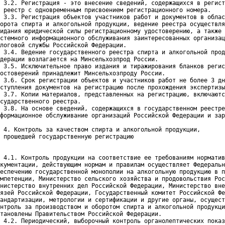
 3.2. Регистрация - это внесение сведений, содержащихся в регист
 реестр с одновременным присвоением регистрационного номера.

 3.3. Регистрация объектов участников работ и документов в облас
орота спирта и алкогольной продукции, ведение реестра осуществля
идания юридической силы регистрационному удостоверению, а также 
стемного информационного обслуживания заинтересованных организац
логовой службы Российской Федерации.

 3.4. Ведение государственного реестра спирта и алкогольной прод
дерации возлагается на Минсельхозпрод России.

 3.5. Исключительное право издания и тиражирования бланков регис
остоверений принадлежит Минсельхозпроду России.

 3.6. Срок регистрации объектов и участников работ не более 3 дн
ступления документов на регистрацию после прохождения экспертизы
 3.7. Копии материалов, представленных на регистрацию, включаютс
сударственного реестра.

 3.8. На основе сведений, содержащихся в государственном реестре
формационное обслуживание организаций Российской Федерации и зар
 4. Контроль за качеством спирта и алкогольной продукции,
 прошедшей государственную регистрацию
 4.1. Контроль продукции на соответствие ее требованиям норматив
кументации, действующим нормам и правилам осуществляет Федеральн
еспечению государственной монополии на алкогольную продукцию в п
мпетенции, Министерство сельского хозяйства и продовольствия Рос
нистерство внутренних дел Российской Федерации, Министерство вне
язей Российской Федерации, Государственный комитет Российской Фе
андартизации, метрологии и сертификации и другие органы, осущест
нтроль за производством и оборотом спирта и алкогольной продукци
тановлены Правительством Российской Федерации.

 4.2. Периодический, выборочный контроль органолептических показ