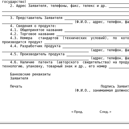
 государство) __________________________________________________
     2. Адрес Заявителя, телефоны, факс, телекс и др. __________
 _______________________________________________________________
 _______________________________________________________________
     3. Представитель Заявителя ________________________________
 ___________________________________ (Ф.И.О., адрес, телефон, фа
     4. Сведения о продукте:
     4.1. Общепринятое название ________________________________
     4.2. Торговое название ____________________________________
     4.3. Номера   стандартов  (технических  условий),  по  кото
 производится продукт __________________________________________
     4.4. Разработчик продукта _________________________________
 ___________________________________________ (адрес, телефон, фа
     4.5. Производитель продукта _______________________________
 ___________________________________________ (адрес, телефон, фа
     4.6. Наличие  патента  (авторского  свидетельства) на проду
 технологию, упаковку, товарный знак и др., его номер __________
     Банковские реквизиты
     Заявителя
     Печать                                       Подпись Заявит
< Пред.
След. >