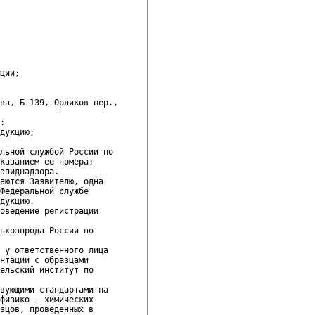
ции;
ва, Б-139, Орликов пер.,

:
дукцию;
льной службой России по 

казанием ее номера;

эпиднадзора.
аются Заявителю, одна 

Федеральной службе 

дукцию.

оведение регистрации 

ьхозпрода России по 

 у ответственного лица 

нтации с образцами 

ельский институт по 

вующими стандартами на 

физико - химических 

зцов, проведенных в 
