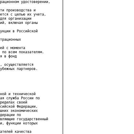
рационном удостоверении,

ти производства и 

ется с целью их учета, 

для организации 

ий, включая органы 

укции в Российской 

трационных 

ей с момента 

 по всем показателям.

я в фонд 

, осуществляется 

убежных партнеров.

ной и технической 

ая служба России по 

ределах своей 

сийской Федерации, 

шних экономических 

дерации по 

вляющие государственный 

и, функции которых 

ателей качества 
