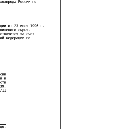
хозпрода России по 

ции от 23 июля 1996 г. 

пищевого сырья, 

ствляется за счет 

ой Федерации по 

сии
й и
сти
39,
/11
___
цо,