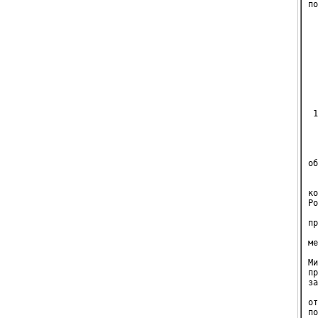
по
  
  
  
  
  
  
  
  
  
  
 1
  
  
  
об
  
  
ко
Ро
  
пр
  
ме
  
Ми
пр
за
  
от
по