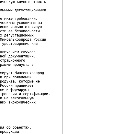
ическую компетентность 

льными дегустационными 

е ниже требований, 

ческими условиями на 

инципиально отличную - 

сти ее безопасности.

х дегустационных 

Минсельхозпрода России 

 удостоверение или 

ключением случаев 

ной документации.

страционного 

рацию продукта в 

мирует Минсельхозпрод 

и при появлении 

родукта, которые не 

России принимает 

ем информирует 

трологии и сертификации,

и на алкогольную 

них экономических 

ия об объектах, 

продукции.
