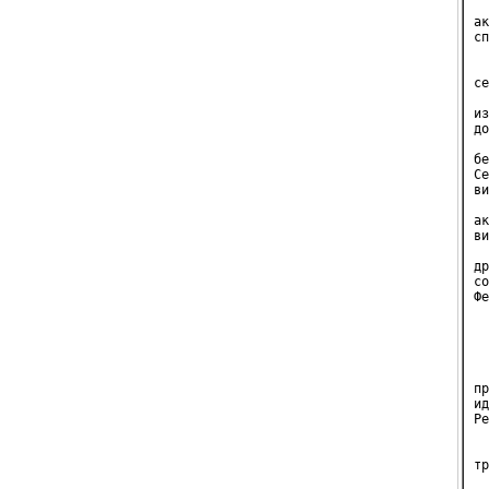
  
ак
сп
  
  
се
  
из
до
  
бе
Се
ви
  
ак
ви
  
др
со
Фе
  
  
  
пр
ид
Ре
  
  
тр
  