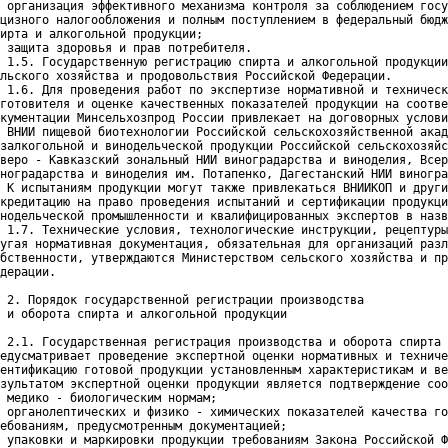
 организация эффективного механизма контроля за соблюдением госу
цизного налогообложения и полным поступлением в федеральный бюдж
ирта и алкогольной продукции;

 защита здоровья и прав потребителя.
 1.5. Государственную регистрацию спирта и алкогольной продукции
льского хозяйства и продовольствия Российской Федерации.

 1.6. Для проведения работ по экспертизе нормативной и техническ
готовителя и оценке качественных показателей продукции на соотве
кументации Минсельхозпрод России привлекает на договорных услови
 ВНИИ пищевой биотехнологии Российской сельскохозяйственной акад
залкогольной и винодельческой продукции Российской сельскохозяйс
веро - Кавказский зональный НИИ виноградарства и виноделия, Всер
ноградарства и виноделия им. Потапенко, Дагестанский НИИ виногра
 К испытаниям продукции могут также привлекаться ВНИИКОП и други
кредитацию на право проведения испытаний и сертификации продукци
нодельческой промышленности и квалифицированных экспертов в назв
 1.7. Технические условия, технологические инструкции, рецептуры
угая нормативная документация, обязательная для организаций разл
бственности, утверждаются Министерством сельского хозяйства и пр
дерации.

 2. Порядок государственной регистрации производства
 и оборота спирта и алкогольной продукции
 2.1. Государственная регистрация производства и оборота спирта 
едусматривает проведение экспертной оценки нормативных и техниче
ентификацию готовой продукции установленным характеристикам и ве
зультатом экспертной оценки продукции является подтверждение соо
 медико - биологическим нормам;
 органолептических и физико - химических показателей качества го
ебованиям, предусмотренным документацией;

 упаковки и маркировки продукции требованиям Закона Российской Ф