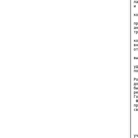
ла
и 
  
ко
  
пр
ан
тр
  
ко
вн
от
  
вы
  
уд
по
  
Ро
до
бы
ре
Го
 Ф
пр
св
  
  
  
уч