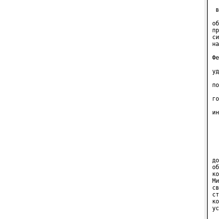
  
 в
  
об
пр
си
на
  
Фе
  
уд
  
по
  
го
  
ин
  
  
  
до
об
ко
Ми
св
ст
ко
ус
  