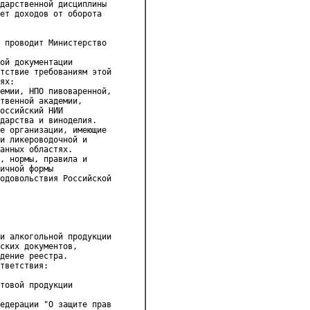
дарственной дисциплины 

ет доходов от оборота 

 проводит Министерство 

ой документации 

тствие требованиям этой 

ях:

емии, НПО пивоваренной, 

твенной академии, 

оссийский НИИ 

дарства и виноделия.

е организации, имеющие 

и ликероводочной и 

анных областях.

, нормы, правила и 

ичной формы 

одовольствия Российской 

и алкогольной продукции 

ских документов, 

дение реестра. 

тветствия:

товой продукции 

едерации "О защите прав 
