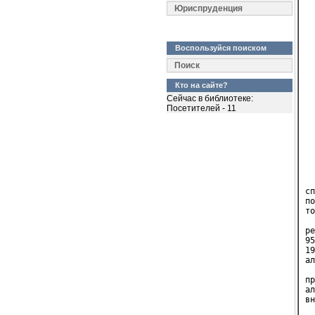
  
Юриспруденция
  
  
  
Воспользуйся поиском
  
  
Поиск
  
  
Кто на сайте?
Сейчас в библиотеке:
  
Посетителей - 11
  
  
  
  
  
  
сп
по
то
  
ре
95
19
ал
  
пр
ал
вн
  