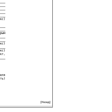
___
___
___
___
___
кс)
___
___
рым
___
___
кс)
___
кс)
кт,
___
еля
[Назад]