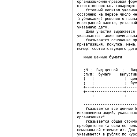
организационно-правовая форм
ответственностью, товарищест
    Уставный капитал указыва
состоянию на первое число ме
(публикация) решения о назна
иностранной валюте, уставный
указанную дату.

    Доля участия выражается 
указываются также номинальна
    Указываются основание пр
приватизация, покупка, мена,
номер) соответствующего дого
   Иные ценные бумаги
   -------------------------
   ¦N.¦  Вид ценной  ¦   Лиц
   ¦п/п¦  бумаги   ¦выпустив
   ¦   ¦              ¦  цен
   ¦   ¦              ¦  бум
   +---+--------------+-----
   +---+--------------+-----
   ----+--------------+-----
   -------------------------
    Указываются все ценные б
исключением акций, указанных
организациях".

    Указывается общая стоимо
приобретения (а если ее нель
номинальной стоимости). Для 
указывается в рублях по курс