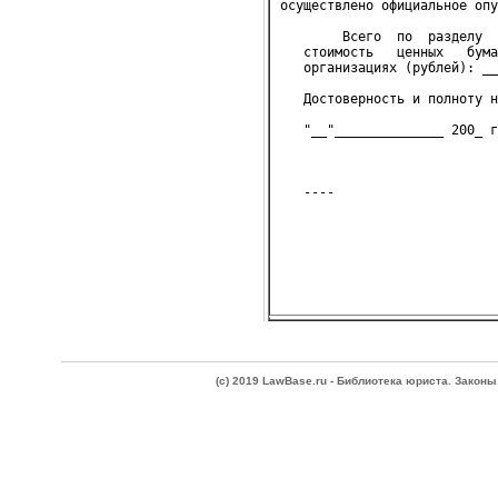
осуществлено официальное опу
        Всего  по  разделу  
   стоимость   ценных   бума
   организациях (рублей): __
   Достоверность и полноту н
   "__"______________ 200_ г
                           
(c) 2019 LawBase.ru - Библиотека юриста. Зако