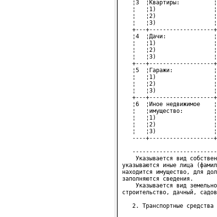
   ¦3  ¦Квартиры:          ¦
   ¦   ¦1)                 ¦
   ¦   ¦2)                 ¦
   ¦   ¦3)                 ¦
   +---+-------------------+
   ¦4  ¦Дачи:              ¦
   ¦   ¦1)                 ¦
   ¦   ¦2)                 ¦
   ¦   ¦3)                 ¦
   +---+-------------------+
   ¦5  ¦Гаражи:            ¦
   ¦   ¦1)                 ¦
   ¦   ¦2)                 ¦
   ¦   ¦3)                 ¦
   +---+-------------------+
   ¦6  ¦Иное недвижимое    ¦
   ¦   ¦имущество:         ¦
   ¦   ¦1)                 ¦
   ¦   ¦2)                 ¦
   ¦   ¦3)                 ¦
   ----+-------------------+
   -------------------------
    Указывается вид собствен
указываются иные лица (фамил
находится имущество, для дол
заполняются сведения.

    Указывается вид земельно
строительство, дачный, садов
   2. Транспортные средства