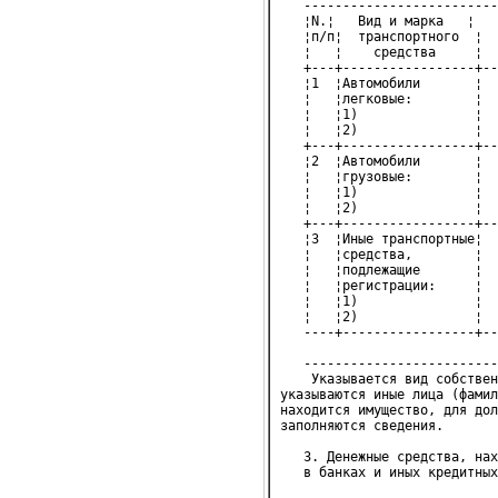
   -------------------------
   ¦N.¦   Вид и марка   ¦   
   ¦п/п¦  транспортного  ¦  
   ¦   ¦    средства     ¦  
   +---+-----------------+--
   ¦1  ¦Автомобили       ¦  
   ¦   ¦легковые:        ¦  
   ¦   ¦1)               ¦  
   ¦   ¦2)               ¦  
   +---+-----------------+--
   ¦2  ¦Автомобили       ¦  
   ¦   ¦грузовые:        ¦  
   ¦   ¦1)               ¦  
   ¦   ¦2)               ¦  
   +---+-----------------+--
   ¦3  ¦Иные транспортные¦  
   ¦   ¦средства,        ¦  
   ¦   ¦подлежащие       ¦  
   ¦   ¦регистрации:     ¦  
   ¦   ¦1)               ¦  
   ¦   ¦2)               ¦  
   ----+-----------------+--
   -------------------------
    Указывается вид собствен
указываются иные лица (фамил
находится имущество, для дол
заполняются сведения.

   3. Денежные средства, нах
   в банках и иных кредитных