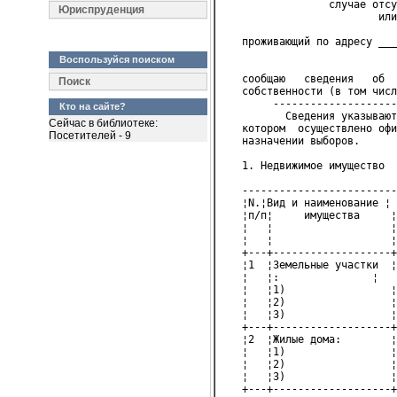
                 случае отсу
Юриспруденция
                         или
   проживающий по адресу ___
                            
Воспользуйся поиском
   сообщаю   сведения   об  
Поиск
   собственности (в том числ
        --------------------
Кто на сайте?
          Сведения указывают
Сейчас в библиотеке:
   котором  осуществлено офи
Посетителей - 9
   назначении выборов.
   1. Недвижимое имущество
   -------------------------
   ¦N.¦Вид и наименование ¦ 
   ¦п/п¦     имущества     ¦
   ¦   ¦                   ¦
   ¦   ¦                   ¦
   +---+-------------------+
   ¦1  ¦Земельные участки  ¦
   ¦   ¦:               ¦   
   ¦   ¦1)                 ¦
   ¦   ¦2)                 ¦
   ¦   ¦3)                 ¦
   +---+-------------------+
   ¦2  ¦Жилые дома:        ¦
   ¦   ¦1)                 ¦
   ¦   ¦2)                 ¦
   ¦   ¦3)                 ¦
   +---+-------------------+