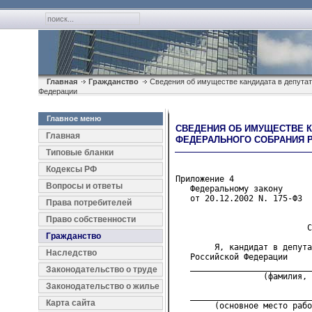
Главная
Гражданство
Сведения об имуществе кандидата в депута
Федерации
Главное меню
СВЕДЕНИЯ ОБ ИМУЩЕСТВЕ К
Главная
ФЕДЕРАЛЬНОГО СОБРАНИЯ 
Типовые бланки
Кодексы РФ
Приложение 4
Вопросы и ответы
   Федеральному закону
   от 20.12.2002 N. 175-ФЗ
Права потребителей
Право собственности
                           С
Гражданство
        Я, кандидат в депута
Наследство
   Российской Федерации
   _________________________
Законодательство о труде
                  (фамилия, 
Законодательство о жилье
   _________________________
Карта сайта
        (основное место рабо