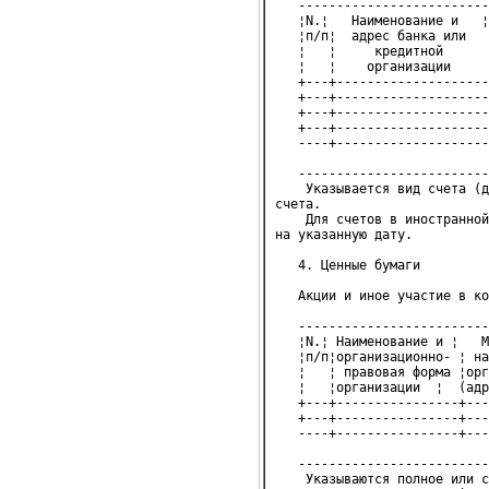
   -------------------------
   ¦N.¦   Наименование и   ¦
   ¦п/п¦  адрес банка или   
   ¦   ¦     кредитной      
   ¦   ¦    организации     
   +---+--------------------
   +---+--------------------
   +---+--------------------
   +---+--------------------
   ----+--------------------
   -------------------------
    Указывается вид счета (д
счета.

    Для счетов в иностранной
на указанную дату.

   4. Ценные бумаги
   Акции и иное участие в ко
   -------------------------
   ¦N.¦ Наименование и ¦   М
   ¦п/п¦организационно- ¦ на
   ¦   ¦ правовая форма ¦орг
   ¦   ¦организации  ¦  (адр
   +---+----------------+---
   +---+----------------+---
   ----+----------------+---
   -------------------------
    Указываются полное или с