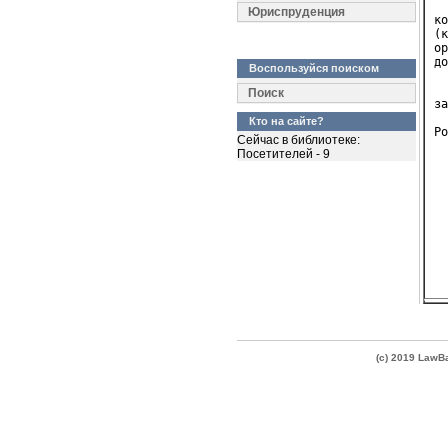
  
Юриспруденция
ко
(к
ор
до
Воспользуйся поиском
  
Поиск
за
  
Кто на сайте?
Ро
Сейчас в библиотеке:
Посетителей - 9
  
  
(c) 2019 Law