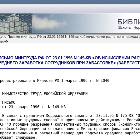
де
Письмо минтруда РФ от 23.01.1996 N 149-кв <об исчислении расчетного периода и
риро�
ИСЬМО МИНТРУДА РФ ОТ 23.01.1996 N 149-КВ <ОБ ИСЧИСЛЕНИИ Р
РЕДНЕГО ЗАРАБОТКА СОТРУДНИКОВ ПРИ ЗАБАСТОВКЕ> (ЗАРЕГИС
регистрировано в Минюсте РФ 1 марта 1996 г. N 1040
 МИНИСТЕРСТВО ТРУДА РОССИЙСКОЙ ФЕДЕРАЦИИ
 ПИСЬМО
 от 23 января 1996 г. N 149-КВ
 В связи с принятием Федерального закона от 23.11.95 N 175-ФЗ "О
ллективных трудовых споров" и признанием не действующим в Россий
СР "О порядке разрешения коллективных трудовых споров (конфликто
ссийской Федерации по согласованию с Министерством финансов Росс
просу включения в расчетный период для подсчета среднего заработ
общает следующее.
