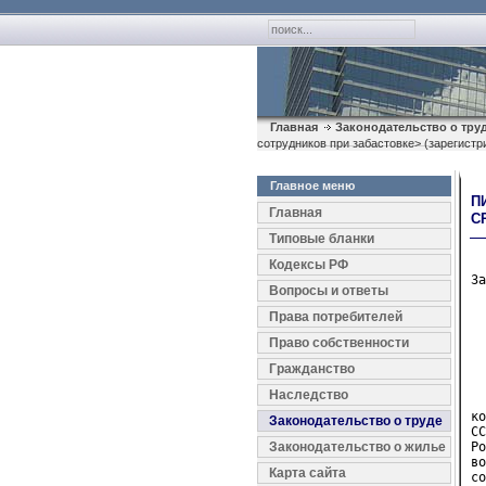
Главная
Законодательство о тру
сотрудников при забастовке> (зарегист
Главное меню
П
Главная
С
Типовые бланки
Кодексы РФ
За
Вопросы и ответы
Права потребителей
  
Право собственности
  
Гражданство
  
Наследство
  
ко
Законодательство о труде
СС
Законодательство о жилье
Ро
во
Карта сайта
со