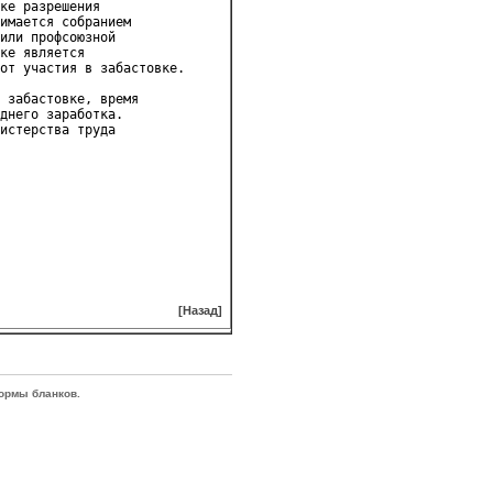
ке разрешения 

имается собранием 

или профсоюзной 

ке является 

от участия в забастовке.

 забастовке, время 

днего заработка.

истерства труда 

[Назад]
ормы бланков.