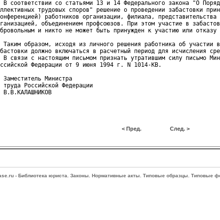
 В соответствии со статьями 13 и 14 Федерального закона "О Поряд
ллективных трудовых споров" решение о проведении забастовки прин
онференцией) работников организации, филиала, представительства 
ганизацией, объединением профсоюзов. При этом участие в забастов
бровольным и никто не может быть принужден к участию или отказу 
 Таким образом, исходя из личного решения работника об участии в
бастовки должно включаться в расчетный период для исчисления сре
 В связи с настоящим письмом признать утратившим силу письмо Мин
ссийской Федерации от 9 июня 1994 г. N 1014-КВ.

 Заместитель Министра
 труда Российской Федерации
< Пред.
След. >
Base.ru - Библиотека юриста. Законы. Нормативные акты. Типовые образцы. Типовые ф