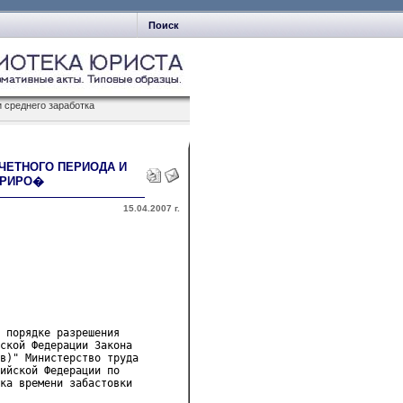
Поиск
 среднего заработка
АСЧЕТНОГО ПЕРИОДА И
ТРИРО�
15.04.2007 г.
 порядке разрешения 

ской Федерации Закона 

в)" Министерство труда 

ийской Федерации по 

ка времени забастовки 
