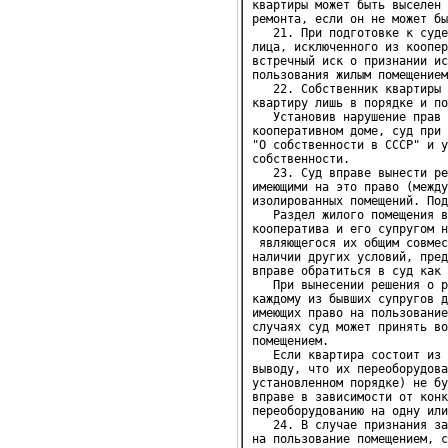
квартиры может быть выселен 
ремонта, если он не может бы
   21. При подготовке к суде
лица, исключенного из коопер
встречный иск о признании ис
пользования жилым помещением
   22. Собственник квартиры 
квартиру лишь в порядке и по
   Установив нарушение прав 
кооперативном доме, суд при 
"О собственности в СССР" и у
собственности.

   23. Суд вправе вынести ре
имеющими на это право (между
изолированных помещений. Под
   Раздел жилого помещения в
кооператива и его супругом н
 являющегося их общим совмес
наличии других условий, пред
вправе обратиться в суд как 
   При вынесении решения о р
каждому из бывших супругов д
имеющих право на пользование
случаях суд может принять во
помещением.

   Если квартира состоит из 
выводу, что их переоборудова
установленном порядке) не бу
вправе в зависимости от конк
переоборудованию на одну или
   24. В случае признания за
на пользование помещением, с