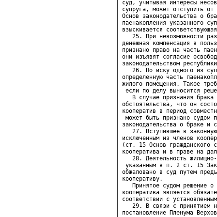
суд, учитывая интересы несов
супруга, может отступить от 
Основ законодательства о бра
паенакопления указанного суп
взыскивается соответствующая
   25. При невозможности раз
денежная компенсация в польз
признано право на часть паен
они изъявят согласие освобод
законодательством республики
   26. По иску одного из суп
определенную часть паенакопл
жилого помещения. Такое треб
 если по делу выносится реше
   В случае признания брака 
обстоятельства, что он состо
кооператив в период совместн
 может быть признано судом п
законодательства о браке и с
   27. Вступившее в законную
исключенным из членов коопер
(ст. 15 Основ гражданского с
кооператива и в праве на дал
   28. Деятельность жилищно-
 указанным в п. 2 ст. 15 Зак
обжаловано в суд путем предъ
кооперативу.

   Принятое судом решение о 
кооператива является обязате
соответствии с установленным
   29. В связи с принятием н
постановление Пленума Верхов