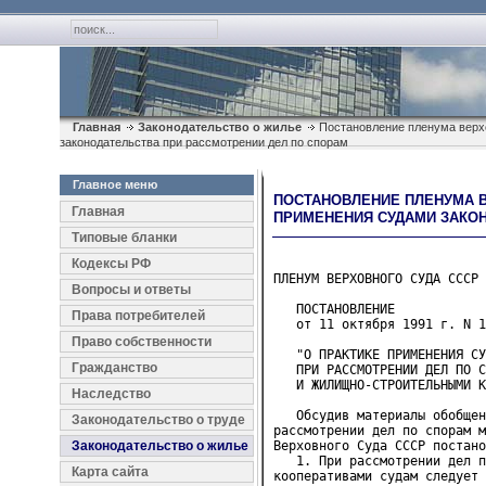
Главная
Законодательство о жилье
Постановление пленума верхо
законодательства при рассмотрении дел по спорам
Главное меню
ПОСТАНОВЛЕНИЕ ПЛЕНУМА ВЕР
Главная
ПРИМЕНЕНИЯ СУДАМИ ЗАКОН
Типовые бланки
Кодексы РФ
ПЛЕНУМ ВЕРХОВНОГО СУДА СССР
Вопросы и ответы
   ПОСТАНОВЛЕНИЕ
Права потребителей
   от 11 октября 1991 г. N 1
Право собственности
   "О ПРАКТИКЕ ПРИМЕНЕНИЯ СУ
Гражданство
   ПРИ РАССМОТРЕНИИ ДЕЛ ПО С
   И ЖИЛИЩНО-СТРОИТЕЛЬНЫМИ К
Наследство
   Обсудив материалы обобщения практики применения судами законодательства при 
рассмотрении дел по спорам между гражданами и жилищно-строительными кооперативами, Пленум 
Верховного Суда СССР постановляет дать судам следующие разъяснения:
   1. При рассмотрении дел по спорам между гражданами и жилищно-строительными 
кооперативами судам следует руководствоваться нормами Закона СССР "О кооперации в СССР", 
Основ жилищного законодательства, законодательства о праве собственности, жилищных 
кодексов республик, положениями устава данного кооператива, не противоречащими данному 
законодательству, и иными нормативными актами, регулирующими отношения между гражданами и 
кооперативами.
   2. В силу п. 3 ст. 11 Закона СССР "О кооперации в СССР" жилищно-строительный 
кооператив считается созданным с момента его государственной регистрации. Если 
регистрация в установленный срок не произведена либо в ней отказано, заинтересованные 
лица (учредители) вправе обратиться в суд с жалобой, которая рассматривается в 
соответствии с Законом СССР от 2 ноября 1989 года "О порядке обжалования в суд 
неправомерных действий органов государственного управления и должностных лиц, ущемляющих 
права граждан".
   3. Решая споры между гражданами и жилищно-строительными кооперативами, суды должны 
учитывать, что член кооператива имеет, в частности, право: проживать со своей семьей в 
предоставленной ему квартире в доме кооператива; добровольно выбыть из кооператива; в 
предусмотренном уставом порядке передать пай любому постоянно проживающему совместно с 
ним совершеннолетнему члену семьи; получить освободившуюся квартиру в доме того же 
кооператива в случае нуждаемости в улучшении жилищных условий; произвести обмен 
занимаемого жилого помещения на другое жилое помещение, в том числе в доме 
государственного или общественного жилищного фонда, либо на жилой дом (часть дома), 
принадлежащий гражданину на праве собственности; при полной выплате паевого взноса - 
распорядиться квартирой. В то же время члены кооператива обязаны выполнять требования 
устава кооператива и существующие правила пользования жилыми помещениями.
   4. Гражданин вправе обратиться в суд с иском о защите нарушенного или оспариваемого 
права на пользование жилым помещением, предоставленным ему как члену кооператива или 
приобретенным им в собственность. Судебному рассмотрению подлежат, в частности, 
требования, обусловленные отказом члену кооператива в выдаче ордера на жилое помещение, 
за которое не выплачен паевой взнос, а также возникшие в связи с отменой решений общего 
собрания о приеме гражданина в члены кооператива либо о предоставлении члену кооператива 
освободившегося жилого помещения в порядке улучшения жилищных условий.
   5. Суду подведомственны также дела по спорам о праве на получение членом жилищно-
строительного кооператива, в порядке улучшения его жилищных условий, свободной квартиры в 
доме того же кооператива либо о передаче ему освободившейся комнаты в квартире, в которой 
он проживает, если ему отказано в этом ввиду предоставления квартиры или комнаты лицу, 
вновь принятому в члены данного кооператива, либо по другим основаниям.
   6. Дела по искам членов кооператива, не выплативших паевой взнос за квартиру, об 
обмене жилого помещения на другое, в том числе расположенное в другом населенном пункте, 
подведомственны суду, в частности при отказе общего собрания членов кооператива принять в 
члены кооператива лицо, желающее произвести обмен жилыми помещениями с членом кооператива,
 отказе в выдаче разрешения на обмен при на
Законодательство о труде
Законодательство о жилье
Карта сайта