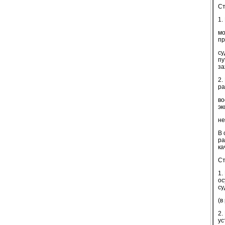
Ст
1.
мо
пр
су
пу
за
2.
ра
во
эк
не
В 
ра
ка
Ст
1.
ос
су
(в
2.
ус