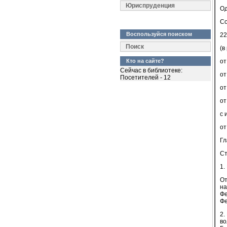
Юриспруденция
О
Со
Воспользуйся поиском
22
Поиск
(в
Кто на сайте?
от
Сейчас в библиотеке:
от
Посетителей - 12
от
от
с 
от
Г
Ст
1.
От
на
Фе
Фе
2.
во