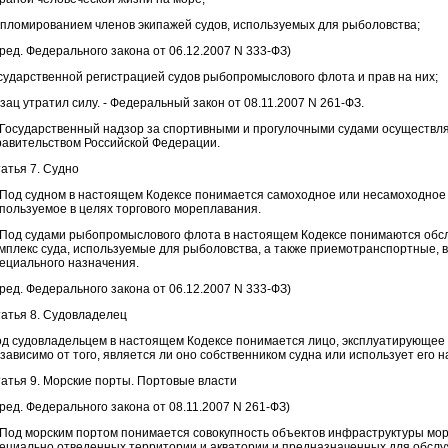
пломированием членов экипажей судов, используемых для рыболовства;
 ред. Федерального закона от 06.12.2007 N 333-ФЗ)
сударственной регистрацией судов рыбопромыслового флота и прав на них;
зац утратил силу. - Федеральный закон от 08.11.2007 N 261-ФЗ.
 Государственный надзор за спортивными и прогулочными судами осуществля
авительством Российской Федерации.
атья 7. Судно
 Под судном в настоящем Кодексе понимается самоходное или несамоходное
пользуемое в целях торгового мореплавания.
 Под судами рыбопромыслового флота в настоящем Кодексе понимаются о
мплекс суда, используемые для рыболовства, а также приемотранспортные, 
ециального назначения.
 ред. Федерального закона от 06.12.2007 N 333-ФЗ)
атья 8. Судовладелец
д судовладельцем в настоящем Кодексе понимается лицо, эксплуатирующее с
зависимо от того, является ли оно собственником судна или использует его 
атья 9. Морские порты. Портовые власти
 ред. Федерального закона от 08.11.2007 N 261-ФЗ)
 Под морским портом понимается совокупность объектов инфраструктуры мор
ециально отведенных территории и акватории и предназначенных для обслу