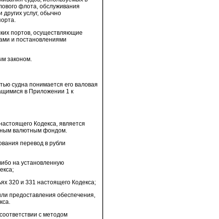
лового флота, обслуживания
 других услуг, обычно
порта.
ких портов, осуществляющие
ами и постановлениями
ым законом.
стью судна понимается его валовая
ащимися в Приложении 1 к
 настоящего Кодекса, является
одным валютным фондом.
ования перевод в рубли
либо на установленную
екса;
ьях 320 и 331 настоящего Кодекса;
или предоставления обеспечения,
кса.
 соответствии с методом