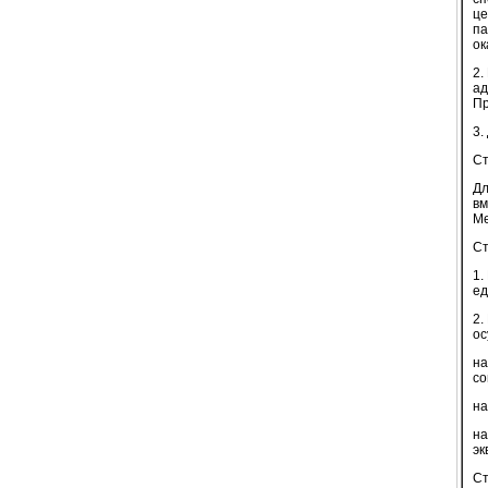
це
па
ок
2.
ад
Пр
3.
Ст
Дл
вм
Ме
Ст
1.
ед
2.
ос
на
со
на
на
эк
Ст