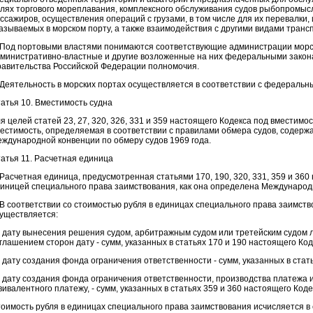
лях торгового мореплавания, комплексного обслуживания судов рыбопромыс
ссажиров, осуществления операций с грузами, в том числе для их перевалки, и
азываемых в морском порту, а также взаимодействия с другими видами транс
 Под портовыми властями понимаются соответствующие администрации морс
министративно-властные и другие возложенные на них федеральными закон
авительства Российской Федерации полномочия.
 Деятельность в морских портах осуществляется в соответствии с федеральн
атья 10. Вместимость судна
я целей статей 23, 27, 320, 326, 331 и 359 настоящего Кодекса под вместимо
естимость, определяемая в соответствии с правилами обмера судов, содерж
ждународной конвенции по обмеру судов 1969 года.
атья 11. Расчетная единица
 Расчетная единица, предусмотренная статьями 170, 190, 320, 331, 359 и 360
иницей специального права заимствования, как она определена Междунар
 В соответствии со стоимостью рубля в единицах специального права заимств
уществляется:
 дату вынесения решения судом, арбитражным судом или третейским судом 
глашением сторон дату - сумм, указанных в статьях 170 и 190 настоящего Код
 дату создания фонда ограничения ответственности - сумм, указанных в стат
 дату создания фонда ограничения ответственности, производства платежа 
вивалентного платежу, - сумм, указанных в статьях 359 и 360 настоящего Коде
оимость рубля в единицах специального права заимствования исчисляется в