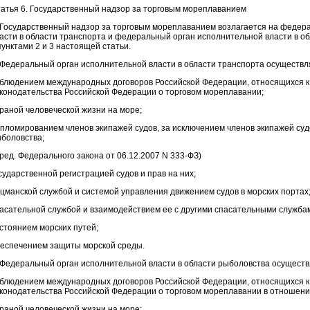
атья 6. Государственный надзор за торговым мореплаванием
 Государственный надзор за торговым мореплаванием возлагается на федер
асти в области транспорта и федеральный орган исполнительной власти в об
пунктами 2 и 3 настоящей статьи.
 Федеральный орган исполнительной власти в области транспорта осуществл
блюдением международных договоров Российской Федерации, относящихся к
конодательства Российской Федерации о торговом мореплавании;
раной человеческой жизни на море;
пломированием членов экипажей судов, за исключением членов экипажей суд
боловства;
 ред. Федерального закона от 06.12.2007 N 333-ФЗ)
сударственной регистрацией судов и прав на них;
цманской службой и системой управления движением судов в морских портах
асательной службой и взаимодействием ее с другими спасательными служба
стоянием морских путей;
еспечением защиты морской среды.
 Федеральный орган исполнительной власти в области рыболовства осуществ
блюдением международных договоров Российской Федерации, относящихся к
конодательства Российской Федерации о торговом мореплавании в отношен
раной человеческой жизни на море;