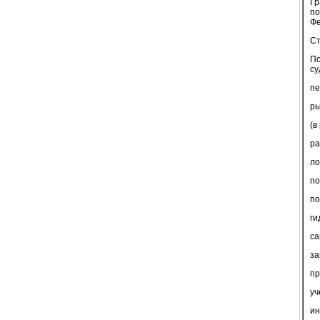
Гр
по
Фе
Ст
По
су
пе
ры
(в
ра
ло
по
по
ги
са
за
пр
уч
ин