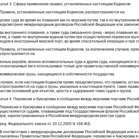
атья 3. Сфера применения правил, установленных настоящим Кодексом
 Правила, установленные настоящим Кодексом, распространяются на:
рские суда во время их плавания как по морским путям, так и по внутренним 
едусмотрено международным договором Российской Федерации или законом
да внутреннего плавания, а также суда смешанного (река - море) плавания в
тям, а также по внутренним водным путям при осуществлении перевозок грузо
ходом в иностранный морской порт, во время спасательной операции и при с
 Правила, установленные настоящим Кодексом, за исключением случаев, пря
спространяются на:
енные корабли, военно-вспомогательные суда и другие суда, находящиеся в 
сплуатируемые им и используемые только для правительственной некоммерч
коммерческие грузы, находящиеся в собственности государства.
случаях, если настоящим Кодексом прямо предусмотрено, что правила, уста
спространяются на суда и грузы, указанные в настоящем пункте, такие прав
честве оснований для изъятия, ареста и задержания таких судов и грузов.
атья 4. Перевозки и буксировка в сообщении между морскими портами Росси
 Перевозки и буксировка в сообщении между морскими портами Российской Ф
уществляются судами, плавающими под Государственным флагом Российской
дов, зарегистрированных в Российском международном реестре судов.
 ред. Федерального закона от 20.12.2005 N 168-ФЗ)
 В соответствии с международными договорами Российской Федерации или в с
тановлены Правительством Российской Федерации, перевозки и буксировка в