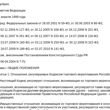
добрен
ветом Федерации
 апреля 1999 года
 ред. Федеральных законов от 26.05.2001 N 59-ФЗ, от 30.06.2003 N 86-ФЗ,
 02.11.2004 N 127-ФЗ, от 20.12.2005 N 168-ФЗ, от 04.12.2006 N 201-ФЗ,
 08.11.2007 N 261-ФЗ, от 06.12.2007 N 333-ФЗ, от 14.07.2008 N 118-ФЗ,
 23.07.2008 N 160-ФЗ, от 03.12.2008 N 250-ФЗ, от 30.12.2008 N 322-ФЗ,
 18.07.2009 N 188-ФЗ, от 01.07.2010 N 141-ФЗ,
изм., внесенными Постановлением Конституционного Суда РФ
 06.04.2004 N 7-П)
лава I. ОБЩИЕ ПОЛОЖЕНИЯ
атья 1. Отношения, регулируемые Кодексом торгового мореплавания Россий
 Настоящий Кодекс регулирует отношения, возникающие из торгового морепл
ношения, возникающие из торгового мореплавания, регулируются также изда
стоящим Кодексом другими федеральными законами (далее - законы), указа
дерации и постановлениями Правительства Российской Федерации (далее - 
дерации).
 Имущественные отношения, возникающие из торгового мореплавания и осно
ли и имущественной самостоятельности их участников, регулируются настоя