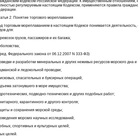
ажданским кодексом Российской Федерации. К имущественным отношениям, 
лностью регулируемым настоящим Кодексом, применяются правила гражданс
дерации.
атья 2. Понятие торгового мореплавания
д торговым мореплаванием в настоящем Кодексе понимается деятельность, 
дов для:
ревозок грузов, пассажиров и их багажа;
боловства;
 ред. Федерального закона от 06.12.2007 N 333-ФЗ)
зведки и разработки минеральных и других неживых ресурсов морского дна и 
цманской и ледокольной проводки;
исковых, спасательных и буксирных операций;
дъема затонувшего в море имущества;
дротехнических, подводно-технических и других подобных работ;
нитарного, карантинного и другого контроля;
щиты и сохранения морской среды;
оведения морских научных исследований;
ебных, спортивных и культурных целей;
ых целей.