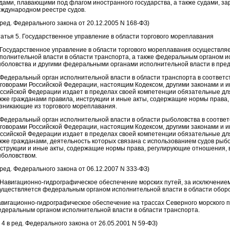
дами, плавающими под флагом иностранного государства, а также судами, з
ждународном реестре судов.
 ред. Федерального закона от 20.12.2005 N 168-ФЗ)
атья 5. Государственное управление в области торгового мореплавания
 Государственное управление в области торгового мореплавания осуществл
полнительной власти в области транспорта, а также федеральным органом и
боловства и другими федеральными органами исполнительной власти в пред
 Федеральный орган исполнительной власти в области транспорта в соответ
говорами Российской Федерации, настоящим Кодексом, другими законами и 
ссийской Федерации издает в пределах своей компетенции обязательные дл
кже гражданами правила, инструкции и иные акты, содержащие нормы права
зникающие из торгового мореплавания.
 Федеральный орган исполнительной власти в области рыболовства в соотве
говорами Российской Федерации, настоящим Кодексом, другими законами и 
ссийской Федерации издает в пределах своей компетенции обязательные дл
кже гражданами, деятельность которых связана с использованием судов рыб
струкции и иные акты, содержащие нормы права, регулирующие отношения, 
боловством.
 ред. Федерального закона от 06.12.2007 N 333-ФЗ)
 Навигационно-гидрографическое обеспечение морских путей, за исключением
уществляется федеральным органом исполнительной власти в области обор
вигационно-гидрографическое обеспечение на трассах Северного морского 
деральным органом исполнительной власти в области транспорта.
. 4 в ред. Федерального закона от 26.05.2001 N 59-ФЗ)