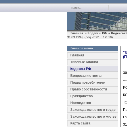
Главная
Кодексы РФ
Кодексы 
31.03.1999) (ред. от 01.07.2010)
Главное меню
"
Главная
(П
Типовые бланки
Кодексы РФ
30
Вопросы и ответы
---
Права потребителей
Р
Право собственности
К
Гражданство
Т
Наследство
Законодательство о труде
П
Законодательство о жилье
Го
Карта сайта
31