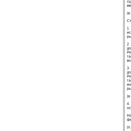
су
ме
(в
Ст
1.
ис
ры
2.
до
Ро
та
во
3.
до
Ро
та
ин
ры
(в
4.
ос
На
фе
(п