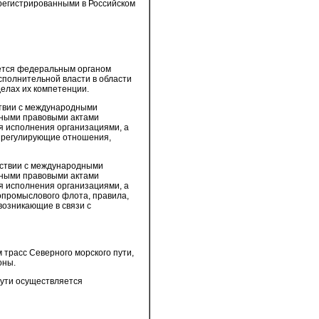
арегистрированными в Российском
яется федеральным органом
сполнительной власти в области
елах их компетенции.
ствии с международными
иными правовыми актами
я исполнения организациями, а
, регулирующие отношения,
тствии с международными
иными правовыми актами
я исполнения организациями, а
опромыслового флота, правила,
возникающие в связи с
 трасс Северного морского пути,
оны.
пути осуществляется