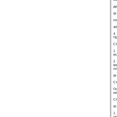
ди
(в
го
аб
4.
Пр
Ст
1.
ис
2.
ко
сп
(в
Ст
По
не
Ст
(в
1.
сп