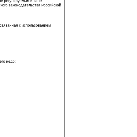
не регулируемым или не
кого законодательства Российской
связанная с использованием
его недр;