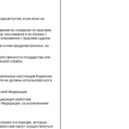
водным путям, если иное не
;
о время их плавания по морским
в, пассажиров и их багажа с
толкновении с морским судном.
мо в нем предусмотренных, не
собственности государства или
еской службы;
новленные настоящим Кодексом,
ила не должны использоваться в
йской Федерации
едерации (каботаж)
 Федерации, за исключением
лучаях и в порядке, которые
 каботаже могут осуществляться