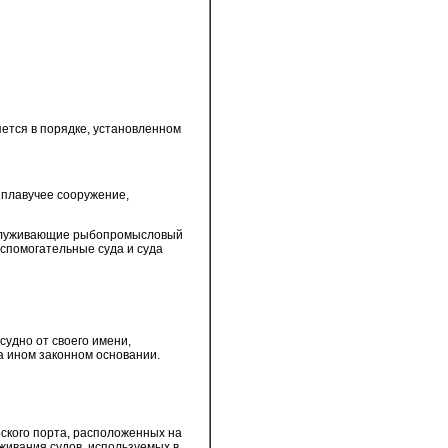
ется в порядке, установленном
 плавучее сооружение,
бслуживающие рыбопромысловый
вспомогательные суда и суда
удно от своего имени,
на ином законном основании.
ского порта, расположенных на
живания судов, используемых в