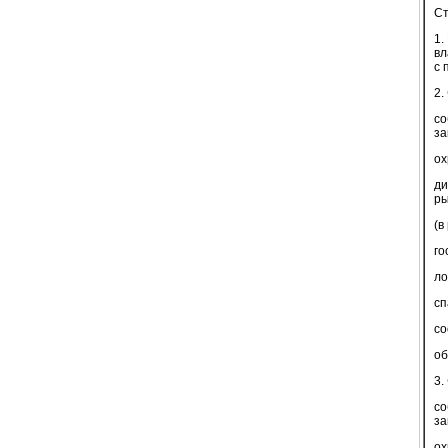
Ст
1.
вл
с 
2.
со
за
ох
ди
ры
(в
го
ло
сп
со
об
3.
со
за
ох