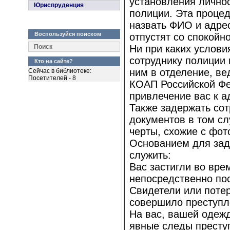
установления личнос
Юриспруденция
полиции. Эта процед
назвать ФИО и адрес
Воспользуйся поиском
отпустят со спокойн
Поиск
Ни при каких услови
сотруднику полиции 
Кто на сайте?
ним в отделение, ве
Сейчас в библиотеке:
Посетителей - 8
КОАП Российской Фе
привлечение вас к а
Также задержать сот
документов в том сл
черты, схожие с фот
Основанием для зад
служить:
Вас застигли во вр
непосредственно по
Свидетели или потер
совершило преступл
На вас, вашей одеж
явные следы престу