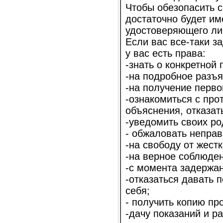
Чтобы обезопасить 
достаточно будет им
удостоверяющего ли
Если вас все-таки з
у вас есть права:
-знать о конкретной
-на подробное разъя
-на получение перв
-ознакомиться с про
объяснения, отказат
-уведомить своих р
- обжаловать непра
-на свободу от жест
-на верное соблюде
-с момента задержан
-отказаться давать 
себя;
- получить копию п
-дачу показаний и р