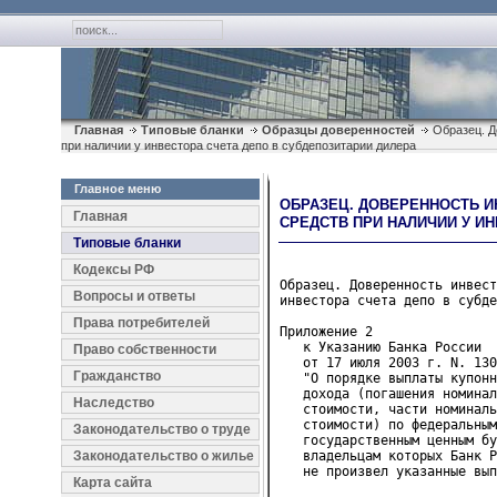
Главная
Типовые бланки
Образцы доверенностей
Образец. Д
при наличии у инвестора счета депо в субдепозитарии дилера
Главное меню
ОБРАЗЕЦ. ДОВЕРЕННОСТЬ 
Главная
СРЕДСТВ ПРИ НАЛИЧИИ У И
Типовые бланки
Кодексы РФ
Образец. Доверенность инвест
Вопросы и ответы
инвестора счета депо в субде
Права потребителей
Приложение 2

   к Указанию Банка России
Право собственности
   от 17 июля 2003 г. N. 130
Гражданство
   "О порядке выплаты купонн
   дохода (погашения номинал
Наследство
   стоимости, части номиналь
   стоимости) по федеральным
Законодательство о труде
   государственным ценным бу
Законодательство о жилье
   владельцам которых Банк Р
   не произвел указанные вып
Карта сайта