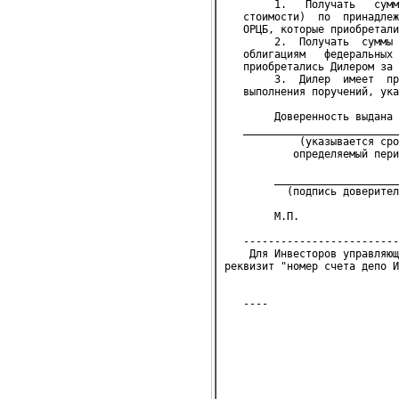
        1.   Получать   сумм
   стоимости)  по  принадлеж
   ОРЦБ, которые приобретали
        2.  Получать  суммы 
   облигациям   федеральных 
   приобретались Дилером за 
        3.  Дилер  имеет  пр
   выполнения поручений, ука
        Доверенность выдана
   _________________________
            (указывается сро
           определяемый пери
        ____________________
          (подпись доверител
        М.П.
   -------------------------
    Для Инвесторов управляющ
реквизит "номер счета депо И