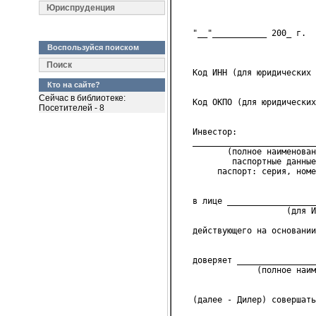
                            
Юриспруденция
                            
   "__"___________ 200_ г.  
                            
Воспользуйся поиском
                            
Поиск
   Код ИНН (для юридических 
                            
Кто на сайте?
Сейчас в библиотеке:
   Код ОКПО (для юридических
Посетителей - 8
                            
   Инвестор:
   _________________________
          (полное наименован
           паспортные данные
        паспорт: серия, номе
                            
   в лице __________________
                      (для И
   действующего на основании
                            
   доверяет ________________
                (полное наим
                            
   (далее - Дилер) совершать