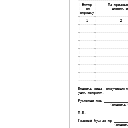
   -------------------------
   ¦ Номер ¦      Материальн
   ¦   по  ¦        ценности
   ¦порядку¦                
   +-------+----------------
   ¦   1   ¦            2   
   +-------+----------------
   ¦       ¦                
   +-------+----------------
   ¦       ¦                
   +-------+----------------
   ¦       ¦                
   +-------+----------------
   ¦       ¦                
   +-------+----------------
   ¦       ¦                
   +-------+----------------
   ¦       ¦                
   +-------+----------------
   ¦       ¦                
   --------+----------------
   Подпись лица, получившего
   удостоверяем.
   Руководитель ___________
                   (подпись)
   М.П.
   Главный бухгалтер _______
                     (подпис