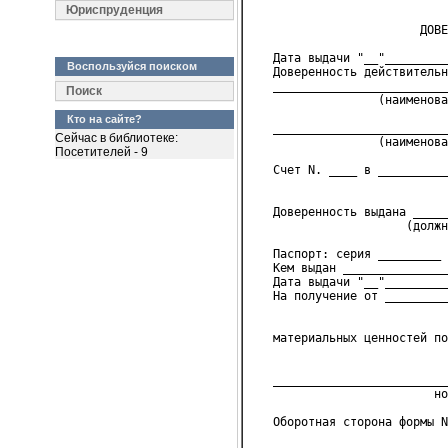
                            
Юриспруденция
                        ДОВЕ
   Дата выдачи "__"_________
Воспользуйся поиском
   Доверенность действительн
   _________________________
Поиск
                  (наименова
Кто на сайте?
   _________________________
Сейчас в библиотеке:
                  (наименова
Посетителей - 9
   Счет N. ____ в __________
                            
   Доверенность выдана _____
                      (должн
   Паспорт: серия _________ 
   Кем выдан _______________
   Дата выдачи "__"_________
   На получение от _________
                            
   материальных ценностей по
                            
   _________________________
                          но
   Оборотная сторона формы N