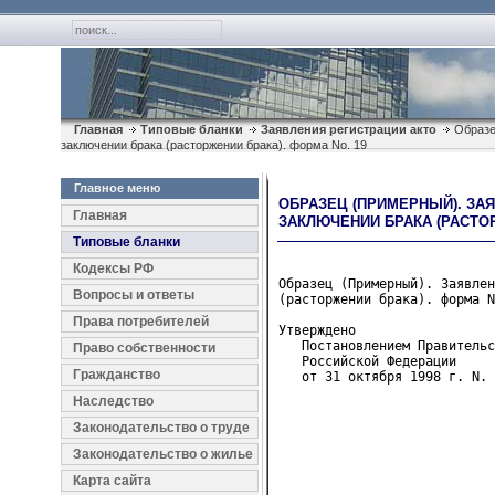
Главная
Типовые бланки
Заявления регистрации акто
Образец
заключении брака (расторжении брака). форма No. 19
Главное меню
ОБРАЗЕЦ (ПРИМЕРНЫЙ). ЗА
Главная
ЗАКЛЮЧЕНИИ БРАКА (РАСТОР
Типовые бланки
Кодексы РФ
Образец (Примерный). Заявлен
Вопросы и ответы
(расторжении брака). форма N
Права потребителей
Утверждено

   Постановлением Правительс
Право собственности
   Российской Федерации
Гражданство
   от 31 октября 1998 г. N. 
Наследство
                            
                            
Законодательство о труде
Законодательство о жилье
                            
Карта сайта
                            