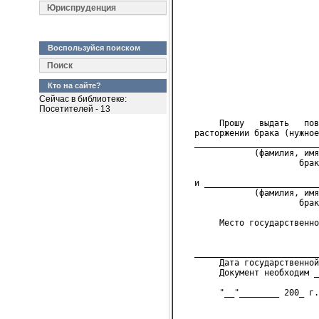
                            
Юриспруденция
                            
                            
                            
Воспользуйся поиском
                            
                            
Поиск
                            
                            
Кто на сайте?
Сейчас в библиотеке:
                            
Посетителей - 13
        Прошу   выдать   пов
   расторжении брака (нужное
   _________________________
               (фамилия, имя
                        брак
   и _______________________
               (фамилия, имя
                        брак
        Место государственно
                           
   _________________________
        Дата государственной
        Документ необходим _
        "__"________ 200_ г.
                            