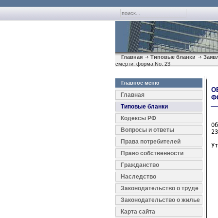
Главная
Типовые бланки
Заяв
смерти. форма No. 23
Главное меню
О
Главная
Ф
Типовые бланки
Кодексы РФ
Об
Вопросы и ответы
23
Права потребителей
Ут
  
Право собственности
  
Гражданство
  
Наследство
  
  
Законодательство о труде
Законодательство о жилье
  
Карта сайта
  