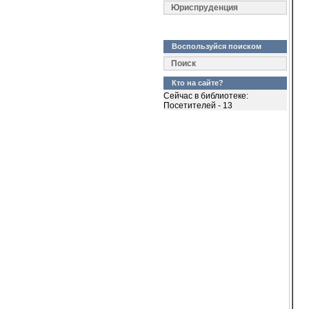
  
Юриспруденция
  
  
  
Воспользуйся поиском
  
  
Поиск
  
  
Кто на сайте?
Сейчас в библиотеке:
  
Посетителей - 13
  
  
 
  
  
  
  
  
  
  
  
  