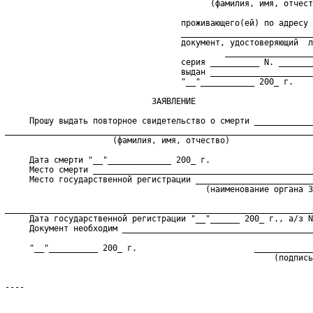
                                           (фамилия, имя, отчест
                                     проживающего(ей) по адресу 
                                     ___________________________
                                     документ, удостоверяющий  л
                                              __________________
                                     серия __________ N. _______
                                     выдан _____________________
                                     "__"___________ 200_ г.
                               ЗАЯВЛЕНИЕ
      Прошу выдать повторное свидетельство о смерти ____________
 _______________________________________________________________
                        (фамилия, имя, отчество)
      Дата смерти "__"_____________ 200_ г.
      Место смерти _____________________________________________
      Место государственной регистрации ________________________
                                          (наименование органа З
 _______________________________________________________________
      Дата государственной регистрации "__"______ 200_ г., а/з N
      Документ необходим _______________________________________
      "__"__________ 200_ г.                        ____________
                                                        (подпись