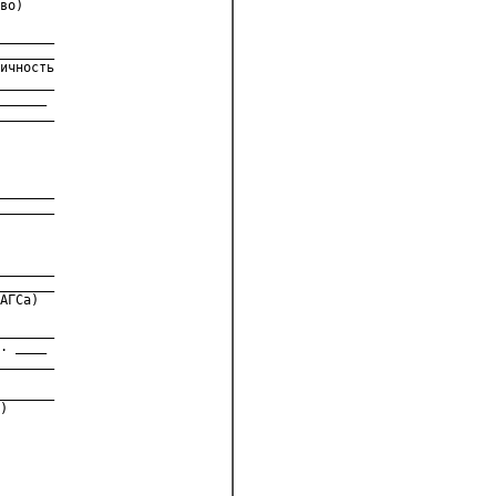
во)
_______
_______
ичность
_______
______
_______
_______
_______
_______
_______
АГСа)
_______
. ____
_______
_______
)