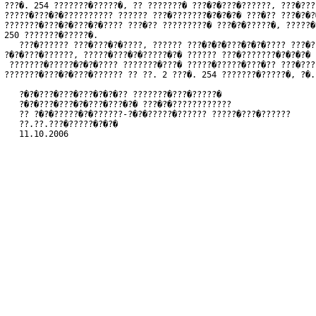
???�. 254 ???????�?????�, ?? ???????� ???�?�???�??????, ???�???
?????�???�?�?????????? ?????? ???�???????�?�?�?� ???�?? ???�?�?
???????�???�?�???�?�???? ???�?? ?????????� ???�?�?????�, ?????�
250 ???????�?????�.

   ???�?????? ???�???�?�????, ?????? ???�?�?�???�?�?�???? ???�?
?�?�???�??????, ?????�???�?�?????�?� ?????? ???�???????�?�?�?� 
 ???????�?????�?�?�???? ???????�???� ?????�?????�???�?? ???�???
???????�???�?�???�?????? ?? ??. 2 ???�. 254 ???????�?????�, ?�.
   ?�?�???�???�???�?�?�?? ???????�???�?????�
   ?�?�???�???�?�???�???�?� ???�?�????????????
   ?? ?�?�?????�?�??????-?�?�?????�?????? ?????�???�??????
   ??.??.???�?????�?�?�