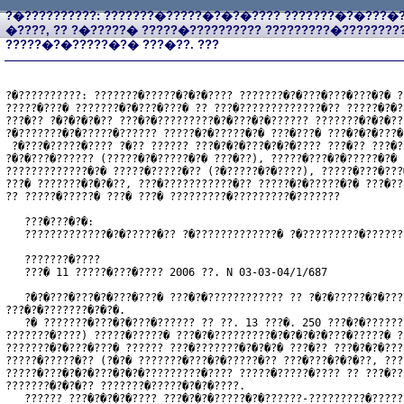
?�??????????: ???????�?????�?�?�???? ???????�?�???
�????, ?? ?�?????� ?????�?????????? ?????????�???????
?????�?�?????�?� ???�??. ???
?�??????????: ???????�?????�?�?�???? ???????�?�???�???�???�?� ?
?????�???� ???????�?�???�???� ?? ???�?????????????�?? ?????�?�?
???�?? ?�?�?�?�?? ???�?�?????????�?�???�?�?????? ???????�?�?�??
?�???????�?�?????�?????? ?????�?�?????�?� ???�???� ???�?�?�???�
 ?�???�?????�???? ?�?? ?????? ???�?�?�???�?�?�???? ???�?? ???�?
?�?�???�?????? (?????�?�?????�?� ???�??), ?????�???�?�?????�?� 
?????????????�?� ?????�?????�?? (?�?????�?�????), ?????�???�???
???� ???????�?�?�??, ???�???????????�?? ?????�?�?????�?� ???�??
?? ?????�?????� ???� ???� ?????????�?????????�???????

   ???�???�?�:
   ?????????????�?�?????�?? ?�?????????????� ?�?????????�??????
   ???????�????
   ???� 11 ?????�???�???? 2006 ??. N 03-03-04/1/687
   ?�?�???�???�?�???�???� ???�?�???????????? ?? ?�?�?????�?�???
???�?�???????�?�?�.

   ?� ???????�???�?�???�?????? ?? ??. 13 ???�. 250 ???�?�??????
???????�????) ?????�?????� ???�?�?????????�?�?�?�?�???�?????� ?
???????�?�???�???� ?????? ???�???????�?�?�?� ???�?? ???�?�?�???
?????�?????�?? (?�?� ???????�???�?�?????�?? ???�???�?�?�??, ???
?????�???�?�?�???�?�?�?????????�???? ?????�?????�???? ?? ???�??
???????�?�?�?? ???????�?????�?�?�????.

   ?????? ???�?�?�?�???? ???�?�?�?????�?�??????-?????????�?????