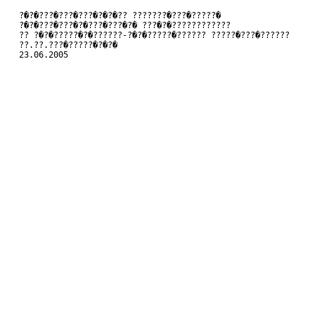
   ?�?�???�???�???�?�?�?? ???????�???�?????�
   ?�?�???�???�?�???�???�?� ???�?�????????????
   ?? ?�?�?????�?�??????-?�?�?????�?????? ?????�???�??????
   ??.??.???�?????�?�?�