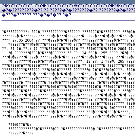
?�??????????: ???� ???????????�?????? ???????�?�???????
�?�?????????�?? ?? ?????�?�???????�?? ???????�?�??
�???�?????? ???�?�?�?? ?�?
?�??????????: ???� ???????????�?????? ???????�?�???????? ???�?�
???????�?�?????????? ???�?�???�???????�, ???�???�?�?�???�?? ?�?
???? 27.05.2004 ?? ???�???�?�?�???�?? ?????????�?????�?�???? ??
   ???????�???�?�???�???????�???� ???�???�?�?�?� ???�?�?????�?�
??. ?? ?�.??.) ?? ???�???�?�?�?�???� ?? ???�???�?�???� 2004 ??.

   ?� ???????�???�?�???�?????? ?? ??. 14 ???�. 255 ???? ?�?� ??
???�?�?????� ???� ???????�?�?�?? ?????�???�?�???�???? ???�???�?
   ?� ???????�???�?�???�?????? ?? ????. 13 ??. 1 ???�. 265 ????
???�???�?�???�???�???? ???�???�?????� ?? ???????� ???????�???�?
???????????�?????? ???�?�?�?????? ???????� ?�?�???�?�????, ???�
?????�???????�?� ???�???�?�?�?�?�?????�??, ?� ?�?�???�?� ???�??
   ?????�???????�?????? ?�?? ?????�???�???�?? ?? ?�?�?�???� ???
?�???????� ?????????� ???�?�?????�?�???????? ?�?�???�?�???�????
???????�?�?? ?????�???�?�?�???�?�?�?????????�?� ???�???�???????
?�?�?????�?�?? ???�?�???????????? ???�?????????�? ???�?? ???�??
???�?�?????�?�???????? ?�?�???�?�???�?????? ???�?�?�?� ?�?� ???
?????????�?????�?�???? ???????�?�?????????? ???�?�???�?�, ???�?
???�???? ?????�???�???�?? ?? ???????�?�?? ???�???�???????? ???�
?????�???? ???�?????�???�?????????? ???????????�?� ?�?????? ???
???�???�???�???????? ???�?�???????????? ???�???�?�???�?�????, ?
???�???�?�?�?�???????? ???�?�???�????????, ???�???�?�???�?? ?? 
   ???�???�?�:
   ?????????????�?�?????�?? ?�?????????????� ?�?????????�??????
   ???????�????