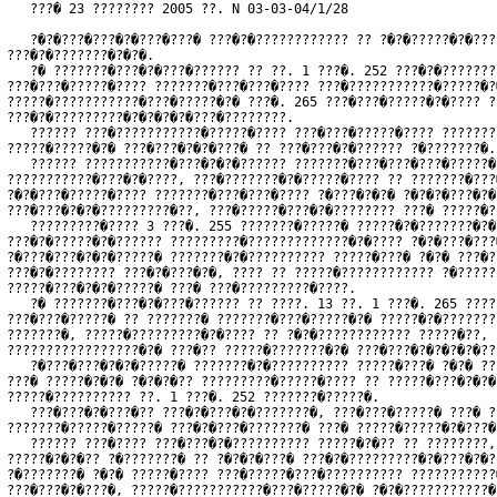
   ???� 23 ???????? 2005 ??. N 03-03-04/1/28
   ?�?�???�???�?�???�???� ???�?�???????????? ?? ?�?�?????�?�???
???�?�???????�?�?�.

   ?� ???????�???�?�???�?????? ?? ??. 1 ???�. 252 ???�?�???????
???�???�?????�???? ???????�???�???�???? ???�???????????�?????�?
?????�???????????�???�?????�?� ???�. 265 ???�???�?????�?�???? ?
???�?�?????????�?�?�?�?�???�????????.

   ?????? ???�???????????�?????�???? ???�???�?????�???? ???????
?????�?????�?� ???�???�?�?�???� ?? ???�???�?�?????? ?�???????�.

   ?????? ???????????�???�?�?�?????? ???????�???�???�???�?????�
???????????�???�?�????, ???�???????�?�?????�???? ?? ???????�???
?�?�???�?????�???? ???????�???�???�???? ?�???�?�?� ?�?�?�???�?�
???�???�?�?�?????????�??, ???�?????�???�?�???????? ???� ?????�?
   ?????????�???? 3 ???�. 255 ???????�?????� ?????�?�???????�?�
???�?�?????�?�?????? ?????????�?????????????�?�???? ?�?�???�???
?�???�???�?�?�?????� ???????�?�?????????? ?????�???� ?�?� ???�?
???�?�???????? ???�?�???�?�, ???? ?? ?????�???????????? ?�?????
?????�???�?�?�?????� ???� ???�?????????�????.

   ?� ???????�???�?�???�?????? ?? ????. 13 ??. 1 ???�. 265 ????
???�???�?????� ?? ???????� ???????�???�?????�?� ?????�?�???????
???????�, ?????�?????????�?�???? ?? ?�?�???????????? ?????�??, 
?????????????????�?� ???�?? ?????�???????�?� ???�???�?�?�?�?�??
   ?�???�???�?�?�?????� ???????�?�?????????? ?????�???� ?�?� ??
???� ?????�?�?� ?�?�?�?? ?????????�?????�???? ?? ?????�???�?�?�
?????�?????????? ??. 1 ???�. 252 ???????�?????�.

   ???�???�?�???�?? ???�?�???�?�???????�, ???�???�?????� ???� ?
???????�?????�?????� ???�?�???�???????� ???� ?????�?????�?�???�
   ?????? ???�???? ???�???�?�?????????? ?????�?�?? ?? ????????,
?????�?�?�?? ?�???????� ?? ?�?�?�???� ???�?�?????????�?�???�?�?
?�???????� ?�?� ?????�???? ???�?????�???�?????????? ???????????
???�???�?�???�, ?????�???????????�???�?????�?� ?�?�???????????�