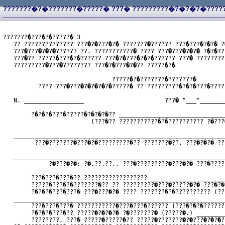
???????�?�???????�?????� ???� ?????????�?�?�?�?????
???????�???�?�?????� 3
   ?? ?????????????? ???�?�???�?� ???????�?????? ???�???�?�?� ?
   ???�???�?�?�?????? ??. ???????????� ???? ???�???�?�?� ?�?�??
   ???�?? ?????�???�?�?????? ???�?�???�?�?�?????? ???� ????????
   ?????????�???�???????? ???�?�???�?�?? ?????�?�
                               ?????�?�???????�???????�
          ???? ???�???�?�?�?�?�?????� ?? ?????????�?�?�???�????
   N. _________________                       ???� "___"_______
        ?�?�?�???�?????�?�?�?�?? ______________________________
                         (???�?? ???????????�?�?????????? ?�???
   ____________________________________________________________
         ???�???????�???�?�?????????�?? ???????�??, ???�?�?� ??
   ____________________________________________________________
             ?�???�?�: ?�.??.??., ???�?????????�???�?� ???�????
        ???�???�???�?? ?????????????????? _____________________
        ?????�???�?�???????�?? ?? ?????????�???�?????�?� ???�?�
        ?�?�?�???�???� ???�???�?� ???? ???????�?�?????????? (??
   ____________________________________________________________
        ???�???�???� ???????????�???�???�?????? (???�?�?�??????
        ?�?�?�???�?? ?????�?�?�?� ?�???????� (?????�.) ________
        ????????, ???� ?????�?????�?? ?????�???????�?�???�?�?�?