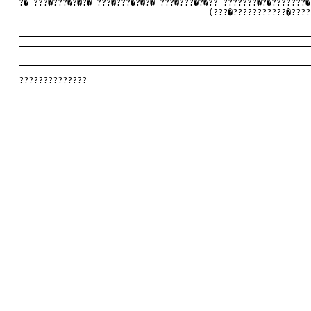
   ?� ???�???�?�?� ???�???�?�?� ???�???�?�?? ???????�?�???????�
                                          (???�???????????�????
   ____________________________________________________________
   ____________________________________________________________
   ____________________________________________________________
   ____________________________________________________________
   ??????????????