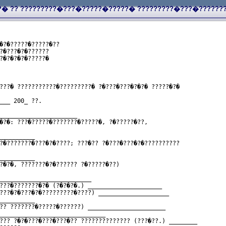
� ?? ?????????�???�?????�?????� ?????????�???�??????
�?�?????�?????�??
?�???�?�??????
?�?�?�?�?????�
???� ???????????�?????????� ?�???�???�?�?� ?????�?�
___ 200_ ??.
______________________
�?�: ???�?????�???????�?????�, ?�?????�??,
__________
?�???????�???�?�????; ???�?? ?�???�???�?�??????????
__________
?�?�, ???????�?�?????? ?�?????�??)
__________________________
???�???????�?� (?�?�?�.) _____________________
???�?�???�?�?????????�????) ____________________
__________
?? ???????�?????�??????) ______________________
______________________________
??? ?�?�???�???�???�?? ?????????????? (???�??.) ________