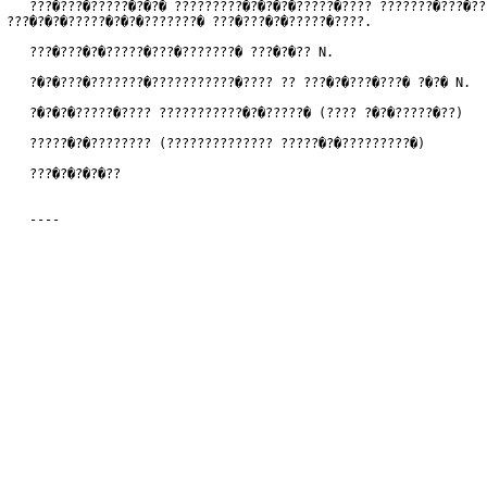
   ???�???�?????�?�?� ?????????�?�?�?�?????�???? ???????�???�??
???�?�?�?????�?�?�???????� ???�???�?�?????�????.

   ???�???�?�?????�???�???????� ???�?�?? N.
   ?�?�???�???????�???????????�???? ?? ???�?�???�???� ?�?� N.
   ?�?�?�?????�???? ???????????�?�?????� (???? ?�?�?????�??)
   ?????�?�???????? (?????????????? ?????�?�?????????�)
   ???�?�?�?�??