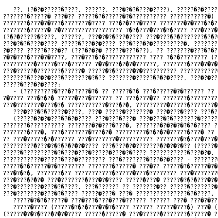
   ??, (?�?�?????�????, ??????, ???�?�?�???�????), ?????�?�????
???????�?????� ???�?? ?????�?�?????�?�?????????? ???????????�) 
???????�???�?�???�???????�???? ???�?�???�???? ???????�?�???�?�?
???????�?????� ?�?????????????????? ?�?�???�???�?�???? ???�???�
(?�?�?????�????, ??????, ???�?�?�???�???? ???�???�?�???????�?�?
???�?�?�???�???? ?????�???�?�???? ???�???�?�?????????�, ???????
?�???? ?????�???�?? (???�?�?� ?????�???�??), ?? ???????�???�?�?
?�?�???�???�?�????, ???�???�?�???????????? ???? ?�?�???????? (?
?????????�?????�???�?????? ?�?�???�?�?�??????, ???????�???�?�?�
???�?????�???????�?????� ?????�?�?????�?�?????????? ???????????
???????�???�?�???�???????�?�?? ???????�?????�?�?�????, ???�?�??
?????�???�?�????:

   - (?????????�???�?????�?� ?? ?????�?� ???�?????�?�?????? ?? 
?�???? ???�?�?� ?????�???�?????? ?? ???�???�?? ???????�????????
???�???????�???�?� ???????????�???�?�, ?????????�?????�???????�
   ???�???�?�?????�????, ???� ?????�???????� ???�???�???? ???�?
   (?????�?�?�???�?�?�???? ???�???�???� ???�???�?�???????�?????
???????�?????????? ???????�?�???�???�, ???????�?�?�?�?�?�???? ?
???????�???�, ???�???????�???�?� ?????????�?�?�?�?????�???� ?? 
?? ???�?????�?�?????? ???�???????�?????????? ???????�?�???�???�
?????????�???�?�?�?�?�?�???? ???�???�?�???????�?�?�?�?? (?????�
?????�?????????�?�???�???�?????�???�?�???? ???????????�???�?�, 
???????????�?????�???�???????? ???�???????�???�?�???? - ???????
?????�?�?????�?�???????? ???????�?????� ???�?? ?????�?�?????�?�
???�?�?�, ???????�?? ???????????�?????�???�???????? ???�???????
???�???�?�?� ???�???????�???�?�???? ?????�???� ?????�?�?�???�?�
???�???????�???�?�????, ???�?????? ?? ???????�?? ?????�???????�
???�???????�???�?�???? ?????�???� ???� ???????????????�?�????, 
   ?????�?�?�?????� ???�???�???�???�?????? ?????? ???� ???�?�??
   ?????�???? (?????�?�?�???�?�?�???? ?????? ?????�???�) ???� (
(?????�?�?�???�?�?�???? ?????�?????� ???�?????�???????�?????� ?