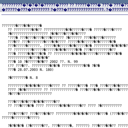
?????????�?�?�?�?????�???? ?? ?????�???� ???� ???�??
�?????�???�???????? ?�???�????????????????. ?�???????
???????�???�?�?????�
   ?? ?????????�?�?? ???????????�?�?????�???� ?????�???�????
   ?�?????????????????? ?�?�???�???�?�????
   "???� ???�???�???�???�?????? ?�?????? ???�?�???�??????
   ???�?? ???�???????�???�?�???? ?????�?�?????�?�?????�?�
   ???�?????�??????, ?????�?�?????�?�?????�?� ?????????�?�?�?�?
   ?? ?????????�?????�?????�?�?�?????�?� ???�?????????�??
   ???� ?????�?�???�?� ?? ?????????�?�?�?�?????�?????�???�?�
   ???????????�???�?�?�"
   ???� 10 ?�?????�?�?? 2002 ??. N. 99
   (?? ???�??. ?????????�?�?� ???????????�?� ?�?�
   ???� 28.07.2003 N. 180)
   ?�???????� N. 8
   ?????????�?�?�?�?????�???? ?? ?????�???� ???� ???�???�?�????
   ???? ?�?�???????? ?? ?????????????� ???�???�?�?????�???�????
   ?�???�????????????????
   ???�???�?�???�?�?�?????�??
   ?? ???�???�?� ???? ???????�?�?�?????�?? ???? ?�??????????
   ???�???�?? ???�???�?�?? ?????????�?�?�?�?????�???� (???�?�??
?????�???????�????)

   ?�?�?�?� (?�?????�??, ???�?????�, ??????) ???�???�?�?? ?????