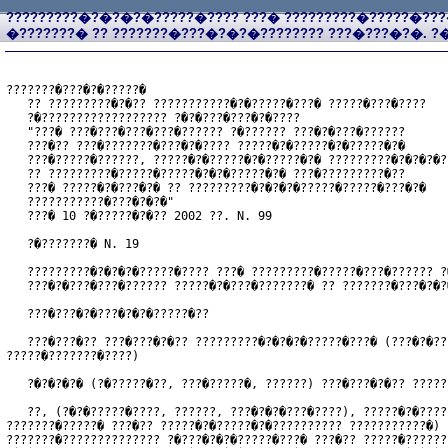
?????????�?�?�?�?????�???? ???� ?????????�?????�??
�???????� ?? ???????�???�?�?�???????? ???�???�?�. ?�
???????�???�?�?????�
   ?? ?????????�?�?? ???????????�?�?????�???� ?????�???�????
   ?�?????????????????? ?�?�???�???�?�????
   "???� ???�???�???�???�?????? ?�?????? ???�?�???�??????
   ???�?? ???�???????�???�?�???? ?????�?�?????�?�?????�?�
   ???�?????�??????, ?????�?�?????�?�?????�?� ?????????�?�?�?�?
   ?? ?????????�?????�?????�?�?�?????�?� ???�?????????�??
   ???� ?????�?�???�?� ?? ?????????�?�?�?�?????�?????�???�?�
   ???????????�???�?�?�"
   ???� 10 ?�?????�?�?? 2002 ??. N. 99
   ?�???????� N. 19
   ?????????�?�?�?�?????�???? ???� ?????????�?????�???�?????? ?
   ???�?�???�???�?????? ?????�?�???�???????� ?? ???????�???�?�?
   ???�???�?�???�?�?�?????�??
   ???�???�?? ???�???�?�?? ?????????�?�?�?�?????�???� (???�?�??
?????�???????�????)

   ?�?�?�?� (?�?????�??, ???�?????�, ??????) ???�???�?�?? ?????
   ??, (?�?�?????�????, ??????, ???�?�?�???�????), ?????�?�????
???????�?????� ???�?? ?????�?�?????�?�?????????? ???????????�) 
???????�?????????????? ?�???�?�?�?????�???� ???�?? ?????�??????