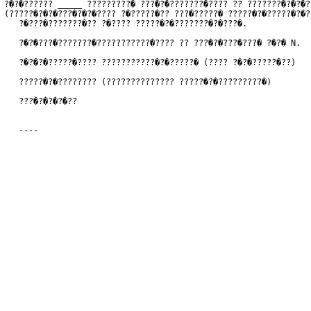
?�?�?????? _____ ?????????� ???�?�???????�???? ?? ???????�?�?�?
(?????�?�?�???�?�?�???? ?�?????�?? ???�?????� ?????�?�?????�?�?
   ?�???�???????�?? ?�???? ?????�?�???????�?�???�.
   ?�?�???�???????�???????????�???? ?? ???�?�???�???� ?�?� N.
   ?�?�?�?????�???? ???????????�?�?????� (???? ?�?�?????�??)
   ?????�?�???????? (?????????????? ?????�?�?????????�)
   ???�?�?�?�??