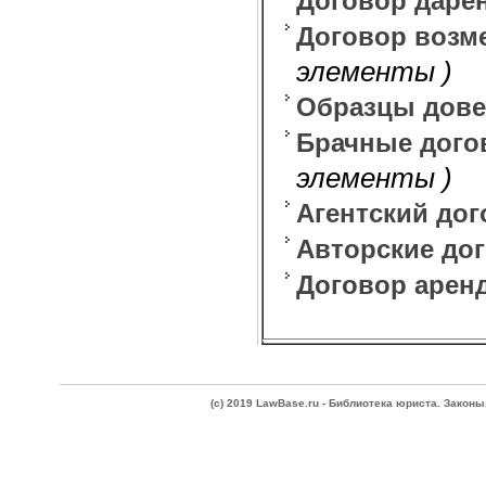
Договор даре
Договор возме
элементы )
Образцы дове
Брачные дого
элементы )
Агентский до
Авторские до
Договор арен
(c) 2019 LawBase.ru - Библиотека юриста. Зако