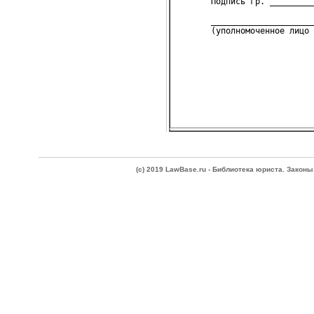
       Подпись гр. _________
       _____________________
       (уполномоченное лицо 
(c) 2019 LawBase.ru - Библиотека юриста. Зако