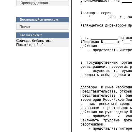
   уполномочивает г-на _____
Юриспруденция
                            
   (паспорт: серия _________
   "___"________ 200_ г., за
Воспользуйся поиском
   _________________________
   являющегося директором Пр
Поиск
                            
Кто на сайте?
   в г. _____________ на осн
Сейчас в библиотеке:
   (Протокол N ____ от "___"
Посетителей - 9
   действия:
       - представлять интере
                            
   в  государственных  орган
   регистрацией, перерегистр
       - осуществлять  руков
   заключать любые сделки и 
                            
   договоры  и иные необходи
   Представительства, открыв
   Представительства  в  бан
   территории Российской Фед
   а   них  денежными средст
   связанные  с деятельность
   действия по руководству П
       - принимать   и   уво
   Заключать  трудовые  дого
   работниками;
       - представлять интере