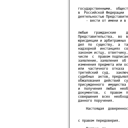
                            
   государственными,  общест
   в  Российской Федерации  
   деятельностью Представите
       - вести от имени и в 
                            
   любые   гражданские     д
   Представительства,  во  в
   юрисдикции и арбитражных 
   дел  по  существу,  а  та
   надзорной  инстанциях  со
   законом истцу, ответчику,
   числе  с  правом подписан
   заявление, заявления  об 
   изменения предмета или ос
   или  частичного  отказа  
   третейский  суд,   заключ
   судебных  актов, предъявл
   обжалования  действий  су
   присужденного  имущества 
   и  получения  любых  необ
   документов,  с  правом  п
   совершения  всех  необход
   данного поручения.
       Настоящая  довереннос
                            
   с правом передоверия.