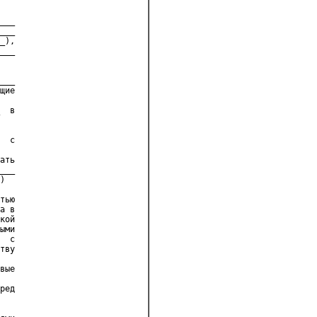
___
___
_),
___
___
щие
  в
  с
ать
___
)
тью
а в
кой
ыми
  с
тву
вые
ред