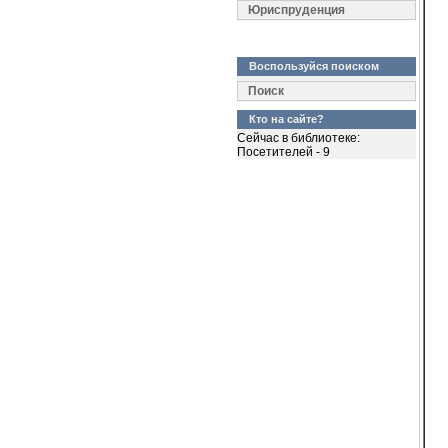
  
Юриспруденция
  
  
  
Воспользуйся поиском
  
  
Поиск
  
Кто на сайте?
  
Сейчас в библиотеке:
  
Посетителей - 9
  
  
  
  
  
  
  
  
  
  
  
  
  
  
  
  
  
  