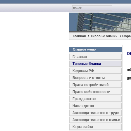
Главная
Типовые бланки
Обра
Главное меню
О
Главная
Типовые бланки
Об
Кодексы РФ
Вопросы и ответы
ДО
  
Права потребителей
  
Право собственности
  
Гражданство
  
Наследство
  
Законодательство о труде
  
  
Законодательство о жилье
Карта сайта
  