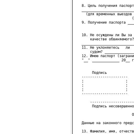
                            
   8. Цель получения паспорт
   _________________________
     (для временных выездов 
                           (
   9. Получение паспорта ___
                            
                            
   10. Не осуждены ли Вы за 
       качестве обвиняемого?
   _________________________
   11. Не уклоняетесь   ли  
       судом? ______________
   12. Имею паспорт (заграни
   "__" _____________ 20__ г
                            
        Подпись 
   ----------------------
   ¦                    ¦
   ¦                    ¦
   ¦                    ¦
   ----------------------
       ---------------------
        Подпись несовершенно
                           О
   Данные на законного предс
   13. Фамилия, имя, отчеств