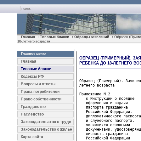
Главная
Типовые бланки
Образцы заявлений
Образец (Пример
18-летнего возраста
Главное меню
ОБРАЗЕЦ (ПРИМЕРНЫЙ). ЗА
Главная
РЕБЕНКА ДО 18-ЛЕТНЕГО ВО
Типовые бланки
Кодексы РФ
Образец (Примерный). Заявлен
Вопросы и ответы
летнего возраста
Права потребителей
Приложение N 2

   к Инструкции о порядке
Право собственности
   оформления и выдачи
Гражданство
   паспорта гражданина
   Российской Федерации,
Наследство
   дипломатического паспорта
   и служебного паспорта,
Законодательство о труде
   являющихся основными
Законодательство о жилье
   документами, удостоверяющ
   личность гражданина
Карта сайта
   Российской Федерации