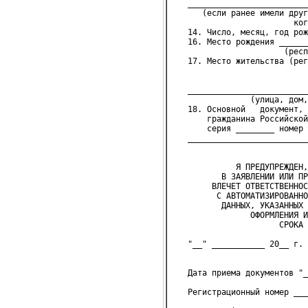
   _________________________
      (если ранее имели друг
                         ког
   14. Число, месяц, год рож
   16. Место рождения ______
                       (респ
   17. Место жительства (рег
                            
                            
   _________________________
                (улица, дом
   18. Основной   документ, 
       гражданина Российской
       серия ________ номер 
   _________________________
                            
             Я ПРЕДУПРЕЖДЕН,
          В ЗАЯВЛЕНИИ ИЛИ ПР
        ВЛЕЧЕТ ОТВЕТСТВЕННОС
         С АВТОМАТИЗИРОВАННО
          ДАННЫХ, УКАЗАННЫХ 
                ОФОРМЛЕНИЯ И
                      СРОКА 
   "__" ___________ 20__ г. 
                            
   Дата приема документов "_
   Регистрационный номер ___