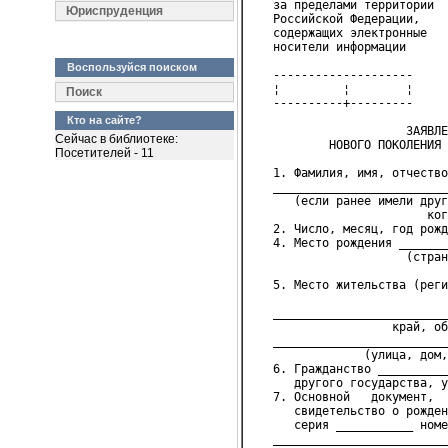
   за пределами территории
Юриспруденция
   Российской Федерации,
   содержащих электронные
   носители информации
Воспользуйся поиском
   --------------------
   ¦         ¦        ¦
Поиск
   ----------+---------
Кто на сайте?
                      ЗАЯВЛЕ
Сейчас в библиотеке:
           НОВОГО ПОКОЛЕНИЯ 
Посетителей - 11
   1. Фамилия, имя, отчество
   _________________________
      (если ранее имели друг
                         ког
   2. Число, месяц, год рожд
   4. Место рождения _______
                      (стран
                            
   5. Место жительства (реги
                            
   _________________________
                    край, об
   _________________________
                (улица, дом
   6. Гражданство __________
      другого государства, у
   7. Основной   документ,  
      свидетельство о рожден
      серия ___________ номе
   _________________________