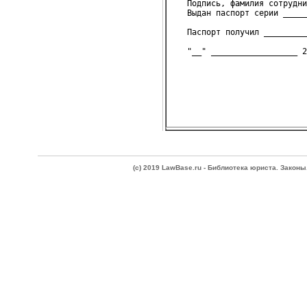
   Подпись, фамилия сотрудни
   Выдан паспорт серии _____
   Паспорт получил _________
(c) 2019 LawBase.ru - Библиотека юриста. Зако